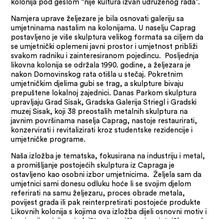
kolonija pod geslom “nije kultura izvan udruženog rada”.
Namjera uprave željezare je bila osnovati galeriju sa
umjetninama nastalim na kolonijama. U naselju Caprag
postavljeno je više skulptura velikog formata sa ciljem da
se umjetnički oplemeni javni prostor i umjetnost približi
svakom radniku i zainteresiranom pojedincu. Posljednja
likovna kolonija se održala 1990. godine, a željezara je
nakon Domovinskog rata otišla u stečaj. Pokretnim
umjetničkim djelima gubi se trag, a skulpture bivaju
prepuštene lokalnoj zajednici. Danas Parkom skulptura
upravljaju Grad Sisak, Gradska Galerija Striegl i Gradski
muzej Sisak, koji 38 preostalih metalnih skulptura na
javnim površinama naselja Caprag, nastoje restaurirati,
konzervirati i revitalizirati kroz studentske rezidencije i
umjetničke programe.
Naša izložba je tematska, fokusirana na industriju i metal,
a promišljanje postojećih skulptura iz Capraga je
ostavljeno kao osobni izbor umjetnicima. Željela sam da
umjetnici sami donesu odluku hoće li se svojim djelom
referirati na samu željezaru, proces obrade metala,
povijest grada ili pak reinterpretirati postojeće produkte
Likovnih kolonija s kojima ova izložba dijeli osnovni motiv i