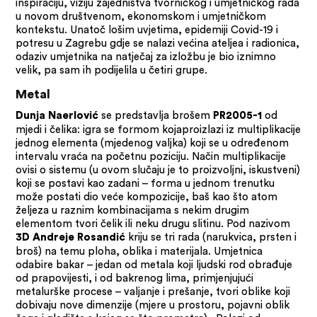
inspiraciju, viziju zajedništva tvorničkog i umjetničkog rada
u novom društvenom, ekonomskom i umjetničkom
kontekstu. Unatoč lošim uvjetima, epidemiji Covid-19 i
potresu u Zagrebu gdje se nalazi većina ateljea i radionica,
odaziv umjetnika na natječaj za izložbu je bio iznimno
velik, pa sam ih podijelila u četiri grupe.
Metal
se predstavlja brošem
od
Dunja Naerlović
PR2005-1
mjedi i čelika: igra se formom kojaproizlazi iz multiplikacije
jednog elementa (mjedenog valjka) koji se u određenom
intervalu vraća na početnu poziciju. Način multiplikacije
ovisi o sistemu (u ovom slučaju je to proizvoljni, iskustveni)
koji se postavi kao zadani – forma u jednom trenutku
može postati dio veće kompozicije, baš kao što atom
željeza u raznim kombinacijama s nekim drugim
elementom tvori čelik ili neku drugu slitinu. Pod nazivom
kriju se tri rada (narukvica, prsten i
3D Andreje Rosandić
broš) na temu ploha, oblika i materijala. Umjetnica
odabire bakar – jedan od metala koji ljudski rod obrađuje
od prapovijesti, i od bakrenog lima, primjenjujući
metalurške procese – valjanje i prešanje, tvori oblike koji
dobivaju nove dimenzije (mjere u prostoru, pojavni oblik