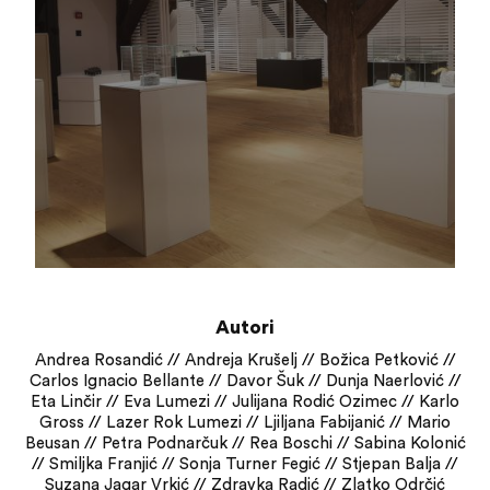
Autori
Andrea Rosandić
//
Andreja Krušelj
//
Božica Petković
//
Carlos Ignacio Bellante
//
Davor Šuk
//
Dunja Naerlović
//
Eta Linčir
//
Eva Lumezi
//
Julijana Rodić Ozimec
//
Karlo
Gross
//
Lazer Rok Lumezi
//
Ljiljana Fabijanić
//
Mario
Beusan
//
Petra Podnarčuk
//
Rea Boschi
//
Sabina Kolonić
//
Smiljka Franjić
//
Sonja Turner Fegić
//
Stjepan Balja
//
Suzana Jagar Vrkić
//
Zdravka Radić
//
Zlatko Odrčić