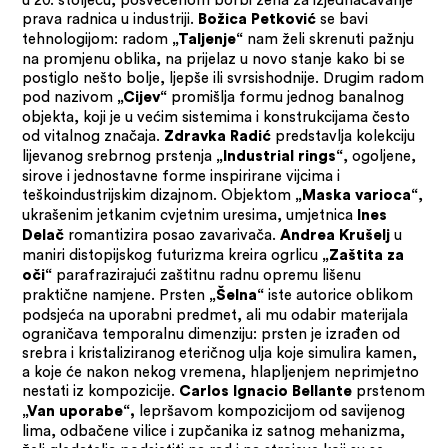
prava radnica u industriji.
se bavi
Božica Petković
tehnologijom: radom
nam želi skrenuti pažnju
„Taljenje“
na promjenu oblika, na prijelaz u novo stanje kako bi se
postiglo nešto bolje, ljepše ili svrsishodnije. Drugim radom
pod nazivom
promišlja formu jednog banalnog
„Cijev“
objekta, koji je u većim sistemima i konstrukcijama često
od vitalnog značaja.
predstavlja kolekciju
Zdravka Radić
lijevanog srebrnog prstenja
, ogoljene,
„Industrial rings“
sirove i jednostavne forme inspirirane vijcima i
teškoindustrijskim dizajnom. Objektom
,
„Maska varioca“
ukrašenim jetkanim cvjetnim uresima, umjetnica
Ines
romantizira posao zavarivača.
u
Delač
Andrea Krušelj
maniri distopijskog futurizma kreira ogrlicu
„Zaštita za
parafrazirajući zaštitnu radnu opremu lišenu
oči“
praktične namjene. Prsten
iste autorice oblikom
„Šelna“
podsjeća na uporabni predmet, ali mu odabir materijala
ograničava temporalnu dimenziju: prsten je izrađen od
srebra i kristaliziranog eteričnog ulja koje simulira kamen,
a koje će nakon nekog vremena, hlapljenjem neprimjetno
nestati iz kompozicije.
prstenom
Carlos Ignacio Bellante
lepršavom kompozicijom od savijenog
„Van uporabe“,
lima, odbačene vilice i zupčanika iz satnog mehanizma,