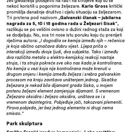
želi gledatelja podsjetiti na rad i na strojeve koji su se
nekoć koristili u pogonima željezare.
kritički
Karlo Gross
promišlja današnje društvo i cijelu situaciju sa željezarom.
Tri prstena pod nazivom
„Galvanski članak – jubilarna
,
nagrada za 5, 10 i 15 godina rada u Željezari Sisak“
razlikuju se po veličini ovisno o dužini radnog staža za koji
se dodjeljuju. No, sva tri nose istu poruku koju ću prenijeti
riječima autora:
„I dogodila se kemija između njih – rečenica
je koja obično označava dobru vijest. Lijepa priča o
interakciji između dvoje ljudi, dva subjekta. Tako i između
dva različita metala u elektro-kemijskoj reakciji nastaje
struja, i ta struja pokreće sve oko nas kada je kontrolirana.
No kemija u vezi koja nije kontrolirana može krenuti u
drugom smjeru i kemija između željeza i srebra galvanskim
procesom na kraju završava uništenjem jednog. Sisačka
željezara je nekad bila dijamant grada Siska, u mojem
prstenu željezni element zamjenjuje dijamant. S vremenom
Željezara oksidira i željezo oksidira, uništava se i s
vremenom dezintegrira. Pobjeđuje jači, takozvani plemeniti.
Pirova pobjeda, jer bez jednog elementa ni drugi nema
smisao.“
Park skulptura