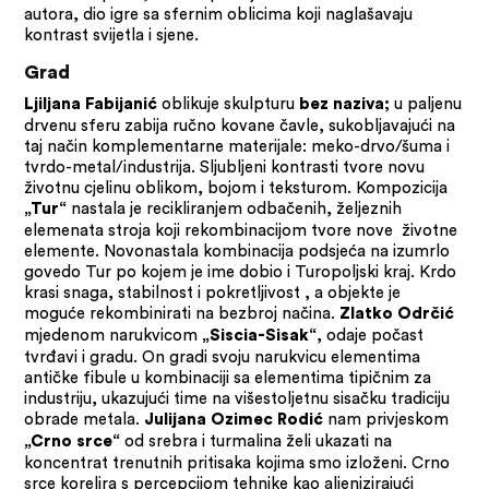
autora, dio igre sa sfernim oblicima koji naglašavaju
kontrast svijetla i sjene.
Grad
oblikuje skulpturu
u paljenu
Ljiljana Fabijanić
bez naziva;
drvenu sferu zabija ručno kovane čavle, sukobljavajući na
taj način komplementarne materijale: meko-drvo/šuma i
tvrdo-metal/industrija. Sljubljeni kontrasti tvore novu
životnu cjelinu oblikom, bojom i teksturom. Kompozicija
nastala je recikliranjem odbačenih, željeznih
„Tur“
elemenata stroja koji rekombinacijom tvore nove životne
elemente. Novonastala kombinacija podsjeća na izumrlo
govedo Tur po kojem je ime dobio i Turopoljski kraj. Krdo
krasi snaga, stabilnost i pokretljivost , a objekte je
moguće rekombinirati na bezbroj načina.
Zlatko Odrčić
mjedenom narukvicom
, odaje počast
„Siscia-Sisak“
tvrđavi i gradu. On gradi svoju narukvicu elementima
antičke fibule u kombinaciji sa elementima tipičnim za
industriju, ukazujući time na višestoljetnu sisačku tradiciju
obrade metala.
nam privjeskom
Julijana Ozimec Rodić
od srebra i turmalina želi ukazati na
„Crno srce“
koncentrat trenutnih pritisaka kojima smo izloženi. Crno
srce korelira s percepcijom tehnike kao alienizirajući