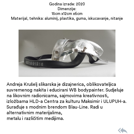
Godina izrade: 2020
Dimenzije:
15cm x12cm x6cm
Materijal, tehnika: aluminij, plastika, guma, iskucavanje, nitanje
Andreja Krušelj slikarska je dizajnerica, oblikovateljica
suvremenog nakita i educirani WB bodypainter. Sudjeluje
na likovnim radionicama, sajmovima kreativnosti,
izložbama HLD-a Centra za kulturu Maksimir i ULUPUH-a.
Surađuje s modnim brendom Blau-Line. Radi u
alternativnim materijalima,
metalu i različitim medijima.