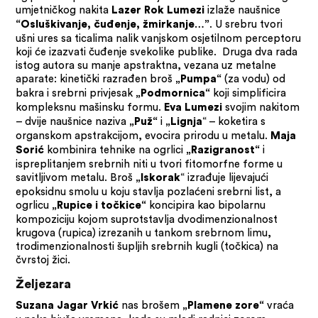
umjetničkog nakita
izlaže naušnice
Lazer Rok Lumezi
. U srebru tvori
“Osluškivanje, čuđenje, žmirkanje…”
ušni ures sa ticalima nalik vanjskom osjetilnom perceptoru
koji će izazvati čuđenje svekolike publike. Druga dva rada
istog autora su manje apstraktna, vezana uz metalne
aparate: kinetički razrađen broš
(za vodu) od
„Pumpa“
bakra i srebrni privjesak
koji simplificira
„Podmornica“
kompleksnu mašinsku formu.
svojim nakitom
Eva Lumezi
– dvije naušnice naziva
i
“ – koketira s
„Puž“
„Lignja
organskom apstrakcijom, evocira prirodu u metalu.
Maja
kombinira tehnike na ogrlici
i
Sorić
„Razigranost“
ispreplitanjem srebrnih niti u tvori fitomorfne forme u
savitljivom metalu. Broš
“ izrađuje lijevajući
„Iskorak
epoksidnu smolu u koju stavlja pozlaćeni srebrni list, a
ogrlicu
koncipira kao bipolarnu
„Rupice i točkice“
kompoziciju kojom suprotstavlja dvodimenzionalnost
krugova (rupica) izrezanih u tankom srebrnom limu,
trodimenzionalnosti šupljih srebrnih kugli (točkica) na
čvrstoj žici.
Željezara
nas brošem
vraća
Suzana Jagar Vrkić
„Plamene zore“