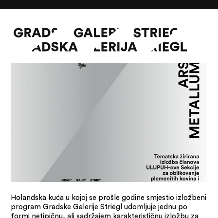
Ars Metallum – umjetnost metala
O GALERIJI
NOVOSTI
INFO
SLAVO STRIEG
ZBIRKA STRIEGL
LIKOVNA ZBIRKA
PUBLIK
DOKUMENTI
Holandska kuća u kojoj se prošle godine smjestio izložbeni
program Gradske Galerije Striegl udomljuje jednu po
formi netipičnu, ali sadržajem karakterističnu izložbu za