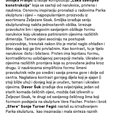
izrađuje kompoziciju
Smiljka Franjić
„Laka savitljiva
koja se sastoji od narukvice, prstena i
konstrukcija“
naušnica. Osnovnu inspiraciju pronalazi u radovima Parka
skulptura i cijevi – najpopularnijem proizvodu iz
asortimana Željezare Sisak. Smiljka izrađuje seriju
skulpturalnog nakita jednostavnih oblika. Izrezuje
pravokutni lim i njegovim savijanjem oblikuje formu
narukvice koju ukrašava patiniranim cijevima različitih
dimenzija. Tamne cijevi asociraju na postupak
proizvodnje, trenutak nakon što je metal naglo ohlađen i
lišen sjaja koji ga čini privlačnim. Kao kontrast, tu je tijelo
narukvice: čisto i blistavo. Prsten ima lepršavu formu,
kontradiktornu uobičajenoj percepciji metala. Ukrašen je
cijevima različitih promjera koje su provučene jedna kroz
drugu. U naušnicama simplificira formu: limeni
pravokutnik reže po sredini i savija prema gore i dolje od
centra. Naglašava kontrast gornjeg dijela koji je sjajan (i
stoji bliže uhu) i donjeg koji je uvučen, taman i ukrašen
cijevima.
izrađuje dva svijećnjaka; jedan od
Davor Šuk
starih komada čeličnih cijevi, možda čak izlivenih u
Željezari Sisak, te drugi od savijanog čeličnog lima koji
formom podsjeća na skulpture Vere Fischer. Prsten i broš
nastali su istraživanjem
„Sfere“ Sonje Turner Fegić
Parka skulptura, kao inspiracija i mala sinteza raznih