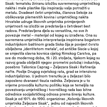
Sisak: tematsku žiriranu izložbu suvremenog umjetničkog
nakita i male plastike čiju inspiraciju valja potražiti u
metalu. Dvadeset četiri umjetnika, članova Sekcije za
oblikovanje plemenitih kovina i umjetničkog nakita
Hrvatske udruge likovnih umjetnika primijenjenih
umjetnosti na izložbi se predstavlja s četrdeset šest
radova. Predstavljena djela su versatilna, no sve ih
povezuje metal – materijal od kojeg su izrađena. Ona su
suvremena umjetnička interpretacija inspirirana bogatom
industrijskom baštinom grada Siska čija je povijest čvrsto
obilježena „identitetom metala“, od antičke Siscie u kojoj
se smjestila slavna kovnica cijelog Rimskog Carstva, pa
sve do modernog doba, 19. i 20. stoljeća, tijekom kojeg su
razvoj grada obilježili njegov prometni položaj i industrija,
posebno Talionica Caprag – Željezara Sisak i Rafinerija
nafte. Poslije Drugog svjetskog rata, grad se intenzivno
industrijalizirao. U jednom trenutku je u željezari bilo
zaposleno dvanaest tisuća radnika. Željezara je u to
vrijeme provodila kulturnu politiku koja se temeljila na
povezivanju umjetničkog i tvorničkog rada kao bitne
odrednice socijalističkog odnosa prema širenju kulture.
Sisak je od 1971. do 1990. organizirao „Koloniju likovnih
umjetnika Željezare Sisak“, jednu od najvećih likovnih