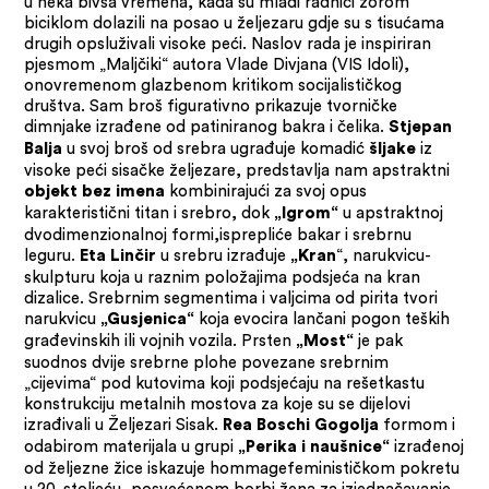
u neka bivša vremena, kada su mladi radnici zorom
biciklom dolazili na posao u željezaru gdje su s tisućama
drugih opsluživali visoke peći. Naslov rada je inspiriran
pjesmom „Maljčiki“ autora Vlade Divjana (VIS Idoli),
onovremenom glazbenom kritikom socijalističkog
društva. Sam broš figurativno prikazuje tvorničke
dimnjake izrađene od patiniranog bakra i čelika.
Stjepan
u svoj broš od srebra ugrađuje komadić
iz
Balja
šljake
visoke peći sisačke željezare, predstavlja nam apstraktni
kombinirajući za svoj opus
objekt bez imena
karakteristični titan i srebro, dok
u apstraktnoj
„Igrom“
dvodimenzionalnoj formi,isprepliće bakar i srebrnu
leguru.
u srebru izrađuje
“, narukvicu-
Eta Linčir
„Kran
skulpturu koja u raznim položajima podsjeća na kran
dizalice. Srebrnim segmentima i valjcima od pirita tvori
narukvicu
koja evocira lančani pogon teških
„Gusjenica“
građevinskih ili vojnih vozila. Prsten
je pak
„Most“
suodnos dvije srebrne plohe povezane srebrnim
„cijevima“ pod kutovima koji podsjećaju na rešetkastu
konstrukciju metalnih mostova za koje su se dijelovi
izrađivali u Željezari Sisak.
formom i
Rea Boschi Gogolja
odabirom materijala u grupi
izrađenoj
„Perika i naušnice“
od željezne žice iskazuje hommagefeminističkom pokretu
u 20. stoljeću, posvećenom borbi žena za izjednačavanje