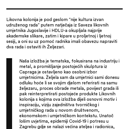
Likovna kolonija je pod geslom “nije kultura izvan
udruženog rada” putem natječaja iz Saveza likovnih
umjetnika Jugoslavije i HDLU-a okupljala najprije
akademske slikare, zatim i kipare u proljetnoj i ljetnoj
sesiji, a oni su uz pomoć radnika imali obavezu napraviti
dva rada i ostaviti ih Željezari.
Naša izložba je tematska, fokusirana na industriju i
metal, a promišljanje postojećih skulptura iz
Capraga je ostavljeno kao osobni izbor
umjetnicima. Željela sam da umjetnici sami donesu
odluku hoće li se svojim djelom referirati na samu
željezaru, proces obrade metala, povijest grada ili
pak reinterpretirati postojeće produkte Likovnih
kolonija s kojima ova izložba dijeli osnovni motiv i
inspiraciju, viziju zajedništva tvorničkog i
umjetničkog rada u novom društvenom,
ekonomskom i umjetničkom kontekstu. Unatoč
lošim uvjetima, epidemiji Covid-19 i potresu u
Zagrebu gdje se nalazi većina ateljea i radionica,