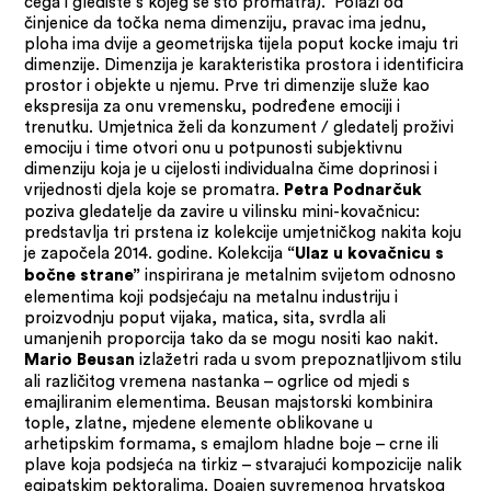
čega i gledište s kojeg se što promatra). Polazi od
činjenice da točka nema dimenziju, pravac ima jednu,
ploha ima dvije a geometrijska tijela poput kocke imaju tri
dimenzije. Dimenzija je karakteristika prostora i identificira
prostor i objekte u njemu. Prve tri dimenzije služe kao
ekspresija za onu vremensku, podređene emociji i
trenutku. Umjetnica želi da konzument / gledatelj proživi
emociju i time otvori onu u potpunosti subjektivnu
dimenziju koja je u cijelosti individualna čime doprinosi i
vrijednosti djela koje se promatra.
Petra Podnarčuk
poziva gledatelje da zavire u vilinsku mini-kovačnicu:
predstavlja tri prstena iz kolekcije umjetničkog nakita koju
je započela 2014. godine. Kolekcija
“Ulaz u kovačnicu s
inspirirana je metalnim svijetom odnosno
bočne strane”
elementima koji podsjećaju na metalnu industriju i
proizvodnju poput vijaka, matica, sita, svrdla ali
umanjenih proporcija tako da se mogu nositi kao nakit.
izlažetri rada u svom prepoznatljivom stilu
Mario Beusan
ali različitog vremena nastanka – ogrlice od mjedi s
emajliranim elementima. Beusan majstorski kombinira
tople, zlatne, mjedene elemente oblikovane u
arhetipskim formama, s emajlom hladne boje – crne ili
plave koja podsjeća na tirkiz – stvarajući kompozicije nalik
egipatskim pektoralima. Doajen suvremenog hrvatskog