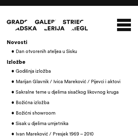
Članci s oznakom: Ivan Mareković
Novosti
O GALERIJI
Dan otvorenih ateljea u Sisku
NOVOSTI
INFO
SLAVO STRIEGL
Izložbe
Godišnja izložba
ZBIRKA STRIEGL
LIKOVNA ZBIRKA
PUBLIKACIJE
DOKUMENTI
Marijan Glavnik / Ivica Mareković / Pijevci i aktovi
Sakralne teme u djelima sisačkog likovnog kruga
Božićna izložba
Božićni showroom
Sisak u djelima umjetnika
Ivan Mareković / Presjek 1969 – 2010