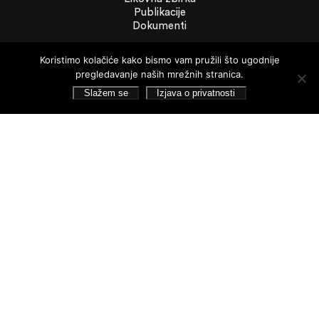
Publikacije
Dokumenti
Koristimo kolačiće kako bismo vam pružili što ugodnije
Dokumenti
pregledavanje naših mrežnih stranica.
Financijska izvješća
Slažem se
Izjava o privatnosti
Javna nabava
Statut Galerije
Pristup informacijama
Izjava o privatnosti
Pretraživanje
Pratite nas