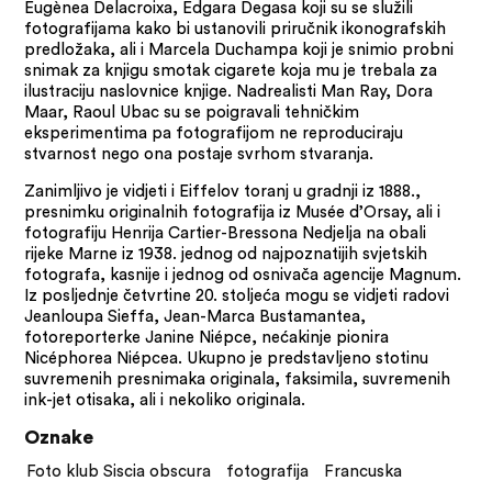
Eugènea Delacroixa, Edgara Degasa koji su se služili
fotografijama kako bi ustanovili priručnik ikonografskih
predložaka, ali i Marcela Duchampa koji je snimio probni
snimak za knjigu smotak cigarete koja mu je trebala za
ilustraciju naslovnice knjige. Nadrealisti Man Ray, Dora
Maar, Raoul Ubac su se poigravali tehničkim
eksperimentima pa fotografijom ne reproduciraju
stvarnost nego ona postaje svrhom stvaranja.
Zanimljivo je vidjeti i Eiffelov toranj u gradnji iz 1888.,
presnimku originalnih fotografija iz Musée d’Orsay, ali i
fotografiju Henrija Cartier-Bressona Nedjelja na obali
rijeke Marne iz 1938. jednog od najpoznatijih svjetskih
fotografa, kasnije i jednog od osnivača agencije Magnum.
Iz posljednje četvrtine 20. stoljeća mogu se vidjeti radovi
Jeanloupa Sieffa, Jean-Marca Bustamantea,
fotoreporterke Janine Niépce, nećakinje pionira
Nicéphorea Niépcea. Ukupno je predstavljeno stotinu
suvremenih presnimaka originala, faksimila, suvremenih
ink-jet otisaka, ali i nekoliko originala.
Oznake
Foto klub Siscia obscura
fotografija
Francuska