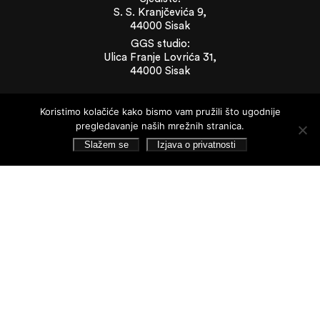
S. S. Kranjčevića 9,
44000 Sisak
GGS studio:
Ulica Franje Lovrića 31,
44000 Sisak
Brzi izbornik
Koristimo kolačiće kako bismo vam pružili što ugodnije
pregledavanje naših mrežnih stranica.
Novosti
O galeriji
Slažem se
Izjava o privatnosti
Info
Zbirka Striegl
Likovna zbirka
Publikacije
Dokumenti
Dokumenti
Financijska izvješća
Javna nabava
Statut Galerije
Pristup informacijama