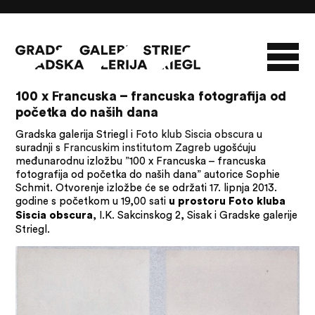
17/03/13 - 04/06/13
100 x Francuska – francuska fotografija od
početka do naših dana
O GALERIJI
Gradska galerija Striegl i
Foto klub Siscia obscura
u
NOVOSTI
INFO
SLAVO STRIEGL
suradnji s
Francuskim institutom Zagreb
ugošćuju
međunarodnu izložbu ”100 x Francuska – francuska
ZBIRKA STRIEGL
LIKOVNA ZBIRKA
fotografija od početka do naših dana” autorice Sophie
PUBLIKACIJE
DOKUMENTI
Schmit. Otvorenje izložbe će se održati 17. lipnja 2013.
godine s početkom u 19,00 sati
u prostoru Foto kluba
, I.K. Sakcinskog 2, Sisak i Gradske galerije
Siscia obscura
Striegl.