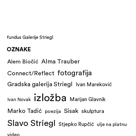
fundus Galerije Striegl
OZNAKE
Alma Trauber
Alem Biočić
fotografija
Connect/Reflect
Gradska galerija Striegl
Ivan Mareković
izložba
Marijan Glavnik
Ivan Novak
Marko Tadić
Sisak
skulptura
poezija
Slavo Striegl
Stjepko Rupčić
ulje na platnu
video