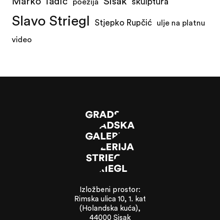
Marko Tadić
Sisak
skulptura
poezija
Slavo Striegl
Stjepko Rupčić
ulje na platnu
video
Izložbeni prostor:
Rimska ulica 10, 1. kat
(Holandska kuća),
44000 Sisak