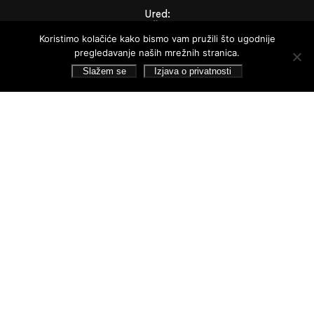
Ured:
Braće Čulig 2a,
Koristimo kolačiće kako bismo vam pružili što ugodnije
44000 Sisak
pregledavanje naših mrežnih stranica.
Sjedište:
S. S. Kranjčevića 9,
Slažem se
Izjava o privatnosti
44000 Sisak
GGS studio:
Ulica Franje Lovrića 31,
44000 Sisak
Brzi izbornik
Novosti
O galeriji
Info
Zbirka Striegl
Likovna zbirka
Publikacije
Dokumenti
Dokumenti