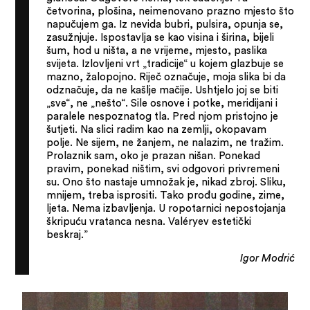
četvorina, plošina, neimenovano prazno mjesto što
napučujem ga. Iz nevida bubri, pulsira, opunja se,
zasužnjuje. Ispostavlja se kao visina i širina, bijeli
šum, hod u ništa, a ne vrijeme, mjesto, paslika
svijeta. Izlovljeni vrt „tradicije“ u kojem glazbuje se
mazno, žalopojno. Riječ označuje, moja slika bi da
odznačuje, da ne kašlje mačije. Ushtjelo joj se biti
„sve“, ne „nešto“. Sile osnove i potke, meridijani i
paralele nespoznatog tla. Pred njom pristojno je
šutjeti. Na slici radim kao na zemlji, okopavam
polje. Ne sijem, ne žanjem, ne nalazim, ne tražim.
Prolaznik sam, oko je prazan nišan. Ponekad
pravim, ponekad ništim, svi odgovori privremeni
su. Ono što nastaje umnožak je, nikad zbroj. Sliku,
mnijem, treba isprositi. Tako prođu godine, zime,
ljeta. Nema izbavljenja. U ropotarnici nepostojanja
škripuću vratanca nesna. Valéryev estetički
beskraj.”
Igor Modrić