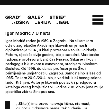
18/09/14 - 11/10/14
Igor Modrić / U ništa
O GALERIJI
Igor Modrić rođen je 1959. u Zagrebu. Na slikarskom
odjelu zagrebačke Akademije likovnih umjetnosti
NOVOSTI
INFO
SLAVO STRIEGL
diplomirao je 1984., u klasi profesora Raoula Goldonija.
Potom, sljedeće dvije godine, bio je saradnik Majstorske
ZBIRKA STRIEGL
LIKOVNA ZBIRKA
radionice profesora Ivančića i Reisera. Slikar je i likovni
PUBLIKACIJE
DOKUMENTI
pedagog s iskustvom u osnovnom, srednjem i visokom
školstvu. Od 1996. do danas profesor je na Školi
primijenjene umjetnosti u Zagrebu. Samostalno izlaže od
1983. Tokom 2010./2014. bio je voditelj Izložbenog salona
Izidor Kršnjavi. Autor je likovnih postavki i predgovora
kataloga većeg broja izložbi. Godine 2011. objavljena mu je
pjesnička zbirka Sinopsis sna.
,,Slika(r) ima pravo na svoju tišinu, nijemost,
gluhoću. Odgovore nema, tek čuđenje. Ta