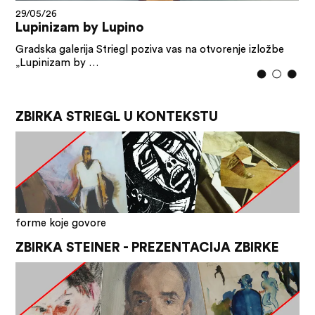
28/05/26
Vizure Siska: umjetnost i memorija grada
U sklopu ovogodišnjeg Sisačkog sajma cvijeća i
manifestacije Cvjetni korzo, …
ZBIRKA STRIEGL U KONTEKSTU
forme koje govore
ZBIRKA STEINER - PREZENTACIJA ZBIRKE