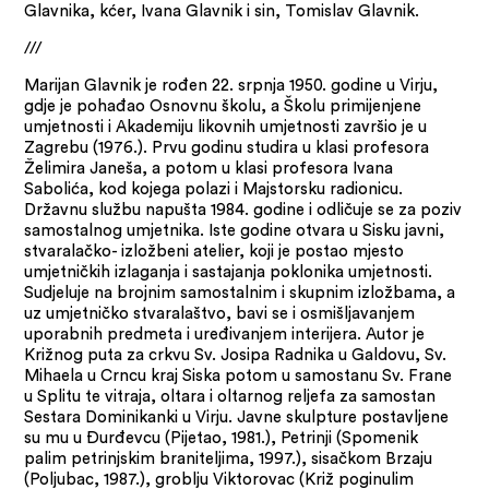
Glavnika, kćer, Ivana Glavnik i sin, Tomislav Glavnik.
///
Marijan Glavnik je rođen 22. srpnja 1950. godine u Virju,
gdje je pohađao Osnovnu školu, a Školu primijenjene
umjetnosti i Akademiju likovnih umjetnosti završio je u
Zagrebu (1976.). Prvu godinu studira u klasi profesora
Želimira Janeša, a potom u klasi profesora Ivana
Sabolića, kod kojega polazi i Majstorsku radionicu.
Državnu službu napušta 1984. godine i odličuje se za poziv
samostalnog umjetnika. Iste godine otvara u Sisku javni,
stvaralačko- izložbeni atelier, koji je postao mjesto
umjetničkih izlaganja i sastajanja poklonika umjetnosti.
Sudjeluje na brojnim samostalnim i skupnim izložbama, a
uz umjetničko stvaralaštvo, bavi se i osmišljavanjem
uporabnih predmeta i uređivanjem interijera. Autor je
Križnog puta za crkvu Sv. Josipa Radnika u Galdovu, Sv.
Mihaela u Crncu kraj Siska potom u samostanu Sv. Frane
u Splitu te vitraja, oltara i oltarnog reljefa za samostan
Sestara Dominikanki u Virju. Javne skulpture postavljene
su mu u Đurđevcu (Pijetao, 1981.), Petrinji (Spomenik
palim petrinjskim braniteljima, 1997.), sisačkom Brzaju
(Poljubac, 1987.), groblju Viktorovac (Križ poginulim