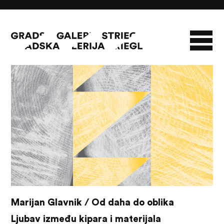
31/08/18 - 21/09/19
O GALERIJI
NOVOSTI
INFO
SLAVO STRIEGL
ZBIRKA STRIEGL
LIKOVNA ZBIRKA
PUBLIKACIJE
DOKUMENTI
Marijan Glavnik / Od daha do oblika
Ljubav između kipara i materijala