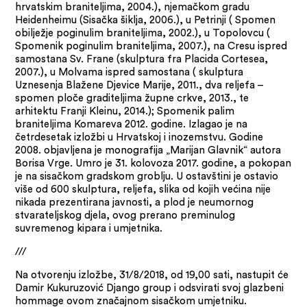
hrvatskim braniteljima, 2004.), njemačkom gradu
Heidenheimu (Sisačka šiklja, 2006.), u Petrinji ( Spomen
obilježje poginulim braniteljima, 2002.), u Topolovcu (
Spomenik poginulim braniteljima, 2007.), na Cresu ispred
samostana Sv. Frane (skulptura fra Placida Cortesea,
2007.), u Molvama ispred samostana ( skulptura
Uznesenja Blažene Djevice Marije, 2011., dva reljefa –
spomen ploče graditeljima župne crkve, 2013., te
arhitektu Franji Kleinu, 2014.); Spomenik palim
braniteljima Komareva 2012. godine. Izlagao je na
četrdesetak izložbi u Hrvatskoj i inozemstvu. Godine
2008. objavljena je monografija „Marijan Glavnik“ autora
Borisa Vrge. Umro je 31. kolovoza 2017. godine, a pokopan
je na sisačkom gradskom groblju. U ostavštini je ostavio
više od 600 skulptura, reljefa, slika od kojih većina nije
nikada prezentirana javnosti, a plod je neumornog
stvarateljskog djela, ovog prerano preminulog
suvremenog kipara i umjetnika.
///
Na otvorenju izložbe, 31/8/2018, od 19,00 sati, nastupit će
Damir Kukuruzović Django group i odsvirati svoj glazbeni
hommage ovom značajnom sisačkom umjetniku.