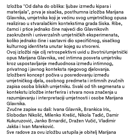
Izložba ”Od daha do oblika: ljubav između kipara i
materijala”, prva je sisačka, posthumna izložba Marijana
Glavnika, umjetnika koji je većinu svog umjetničkog opusa
realizirao u stvaralačkim kontekstima grada Siska. Ribe,
čamci i ptice jednako čine najveći dio Glavnikovih
zaokruženih i univerzalnih umjetničkih eksperimenata,
koliko jednako čine i sastavni dio specifičnog, sisačkog
kulturnog identiteta unutar kojeg su stvoreni.
Ovoj izložbi nije cilj retrospektivni uvid u životni/umjetnički
opus Marijana Glavnika, već intimna posveta umjetniku
kroz uspostavljanje međuodnosa između intimnog,
privatnog i javnog konteksta njegovog djelovanja.
Izložbeni koncept počiva u posredovanju između
umjetničkog djela, osobnog predmeta i intimnih zvučnih
zapisa osoba bliskih umjetniku. Svaki od tih segmenata u
kontekstu izložbe interferira i stvara nova značenja u
razumijevanju i interpretaciji umjetnosti i osobe Marijana
Glavnika.
Zvučne zapise su dali: Ivana Glavnik, Brankica Iris,
Slobodan Nikolić, Milenko Krešić, Nikola Tadić, Damir
Kukuruzović, Janko Brnardić, Dražen Vučić, Vladimir
Jakša i Ivan Mareković.
Sve radove za ovu izložbu ustupila je obitelj Marijana