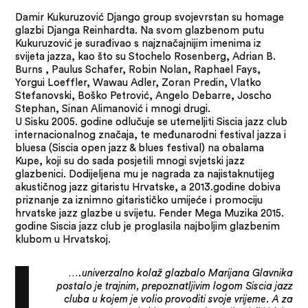
Damir Kukuruzović Django group svojevrstan su homage
glazbi Djanga Reinhardta. Na svom glazbenom putu
Kukuruzović je surađivao s najznačajnijim imenima iz
svijeta jazza, kao što su Stochelo Rosenberg, Adrian B.
Burns , Paulus Schafer, Robin Nolan, Raphael Fays,
Yorgui Loeffler, Wawau Adler, Zoran Predin, Vlatko
Stefanovski, Boško Petrović, Angelo Debarre, Joscho
Stephan, Sinan Alimanović i mnogi drugi.
U Sisku 2005. godine odlučuje se utemeljiti Siscia jazz club
internacionalnog značaja, te međunarodni festival jazza i
bluesa (Siscia open jazz & blues festival) na obalama
Kupe, koji su do sada posjetili mnogi svjetski jazz
glazbenici. Dodijeljena mu je nagrada za najistaknutijeg
akustičnog jazz gitaristu Hrvatske, a 2013.godine dobiva
priznanje za iznimno gitarističko umijeće i promociju
hrvatske jazz glazbe u svijetu. Fender Mega Muzika 2015.
godine Siscia jazz club je proglasila najboljim glazbenim
klubom u Hrvatskoj.
….univerzalno kolaž glazbalo Marijana Glavnika
postalo je trajnim, prepoznatljivim logom Siscia jazz
cluba u kojem je volio provoditi svoje vrijeme. A za