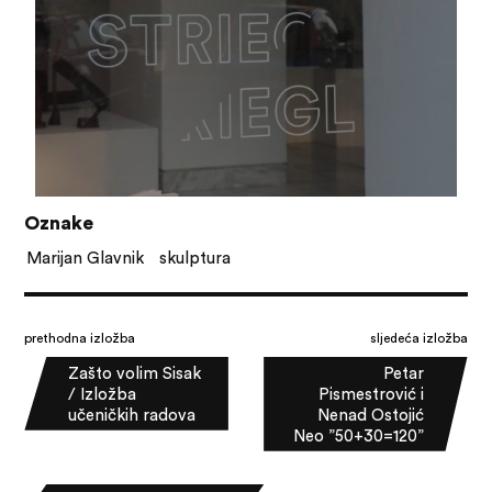
Oznake
Marijan Glavnik
skulptura
prethodna izložba
sljedeća izložba
Zašto volim Sisak
Petar
/ Izložba
Pismestrović i
učeničkih radova
Nenad Ostojić
Neo ”50+30=120”