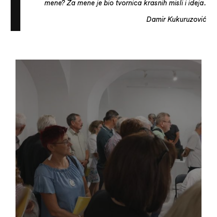
mene? Za mene je bio tvornica krasnih misli i ideja.
Damir Kukuruzović