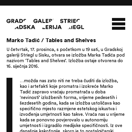
17/12/15 - 16/01/16
Marko Tadić / Tables and Shelves
O GALERIJI
U četvrtak, 17. prosinca, s početkom u 19 sati, u Gradskoj
galeriji Striegl u Sisku, otvara se izložba Marka Tadića pod
NOVOSTI
INFO
SLAVO STRIEGL
nazivom ‘Tables and Shelves’. Izložba ostaje otvorena do
16. siječnja 2016.
ZBIRKA STRIEGL
LIKOVNA ZBIRKA
PUBLIKACIJE
DOKUMENTI
…možda nas zato niti ne treba čuditi da izložba,
kao i artefakti koje promatra i izokreće Marko
Tadić zapravo vraćaju promatrača u doba
‘nevinosti’ izložbenih forma, vrijeme pedesetih i
šezdesetih godina, kada se izložba ustoličava kao
specifično mjesto razmjene estetskog iskustva i
izvođenja umjetnosti kao takve. Vraća nas u vrijeme
kada se ponovno povjerovalo u autonomiju
umjetnosti i izgradilo medijske specifičnosti. Iz ove
današnje kakofonije, skoro je to nostalgičarski