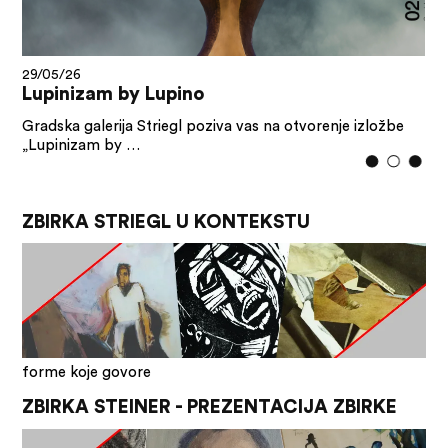
28/05/26
Vizure Siska: umjetnost i memorija grada
U sklopu ovogodišnjeg Sisačkog sajma cvijeća i
manifestacije Cvjetni korzo, …
ZBIRKA STRIEGL U KONTEKSTU
forme koje govore
ZBIRKA STEINER - PREZENTACIJA ZBIRKE