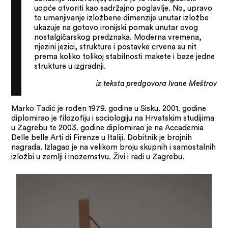
uopće otvoriti kao sadržajno poglavlje. No, upravo
to umanjivanje izložbene dimenzije unutar izložbe
ukazuje na gotovo ironijski pomak unutar ovog
nostalgičarskog predznaka. Moderna vremena,
njezini jezici, strukture i postavke crvena su nit
prema koliko tolikoj stabilnosti makete i baze jedne
strukture u izgradnji.
iz teksta predgovora Ivane Meštrov
Marko Tadić
je rođen 1979. godine u Sisku. 2001. godine
diplomirao je filozofiju i sociologiju na Hrvatskim studijima
u Zagrebu te 2003. godine diplomirao je na Accademia
Delle belle Arti di Firenze u Italiji. Dobitnik je brojnih
nagrada. Izlagao je na velikom broju skupnih i samostalnih
izložbi u zemlji i inozemstvu. Živi i radi u Zagrebu.