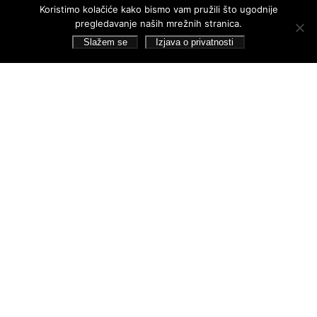
Koristimo kolačiće kako bismo vam pružili što ugodnije
pregledavanje naših mrežnih stranica.
Slažem se
Izjava o privatnosti