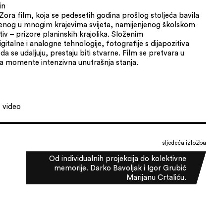
in
 Zora film, koja se pedesetih godina prošlog stoljeća bavila
jenog u mnogim krajevima svijeta, namijenjenog školskom
v – prizore planinskih krajolika. Složenim
italne i analogne tehnologije, fotografije s dijapozitiva
 da se udaljuju, prestaju biti stvarne. Film se pretvara u
 na momente intenzivna unutrašnja stanja.
video
sljedeća izložba
Od individualnih projekcija do kolektivne
memorije. Darko Bavoljak i Igor Grubić
Marijanu Crtaliću.