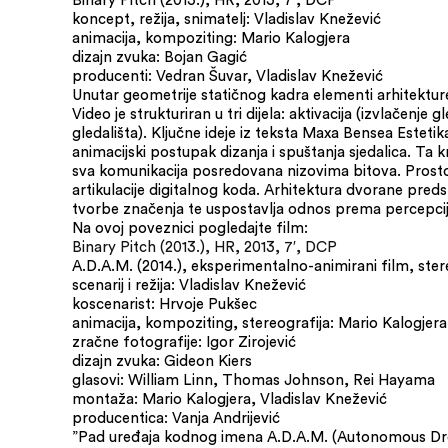
koncept, režija, snimatelj: Vladislav Knežević
animacija, kompoziting: Mario Kalogjera
dizajn zvuka: Bojan Gagić
producenti: Vedran Šuvar, Vladislav Knežević
Unutar geometrije statičnog kadra elementi arhitektu
Video je strukturiran u tri dijela: aktivacija (izvlačenje 
gledališta). Ključne ideje iz teksta Maxa Bensea Estetika
animacijski postupak dizanja i spuštanja sjedalica. Ta kri
sva komunikacija posredovana nizovima bitova. Prostor 
artikulacije digitalnog koda. Arhitektura dvorane predst
tvorbe značenja te uspostavlja odnos prema percepciji
Na ovoj poveznici pogledajte film:
Binary Pitch (2013.), HR, 2013, 7′, DCP
A.D.A.M. (2014.), eksperimentalno-animirani film, ste
scenarij i režija: Vladislav Knežević
koscenarist: Hrvoje Pukšec
animacija, kompoziting, stereografija: Mario Kalogjera
zračne fotografije: Igor Zirojević
dizajn zvuka: Gideon Kiers
glasovi: William Linn, Thomas Johnson, Rei Hayama
montaža: Mario Kalogjera, Vladislav Knežević
producentica: Vanja Andrijević
”Pad uređaja kodnog imena A.D.A.M. (Autonomous Dron