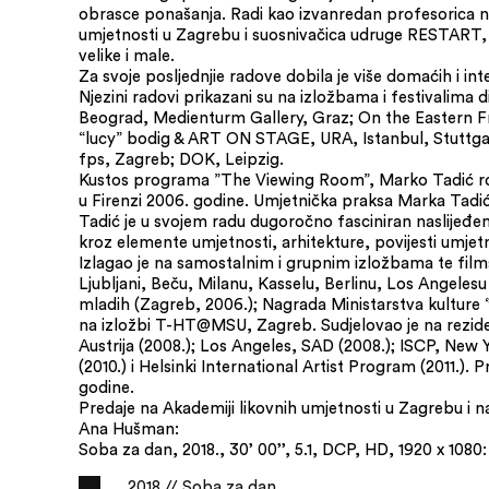
obrasce ponašanja. Radi kao izvanredan profesorica na
umjetnosti u Zagrebu i suosnivačica udruge RESTART, 
velike i male.
Za svoje posljednjie radove dobila je više domaćih i in
Njezini radovi prikazani su na izložbama i festivalima 
Beograd, Medienturm Gallery, Graz; On the Eastern 
“lucy” bodig & ART ON STAGE, URA, Istanbul, Stuttgart
fps, Zagreb; DOK, Leipzig.
Kustos programa ”The Viewing Room”, Marko Tadić rođe
u Firenzi 2006. godine. Umjetnička praksa Marka Tadića 
Tadić je u svojem radu dugoročno fasciniran naslijeđe
kroz elemente umjetnosti, arhitekture, povijesti umje
Izlagao je na samostalnim i grupnim izložbama te film
Ljubljani, Beču, Milanu, Kasselu, Berlinu, Los Angele
mladih (Zagreb, 2006.); Nagrada Ministarstva kulture ‘’
na izložbi T-HT@MSU, Zagreb. Sudjelovao je na rezide
Austrija (2008.); Los Angeles, SAD (2008.); ISCP, New
(2010.) i Helsinki International Artist Program (2011.).
godine.
Predaje na Akademiji likovnih umjetnosti u Zagrebu i na 
Ana Hušman:
Soba za dan, 2018., 30’ 00’’, 5.1, DCP, HD, 1920 x 1080:
2018 // Soba za dan