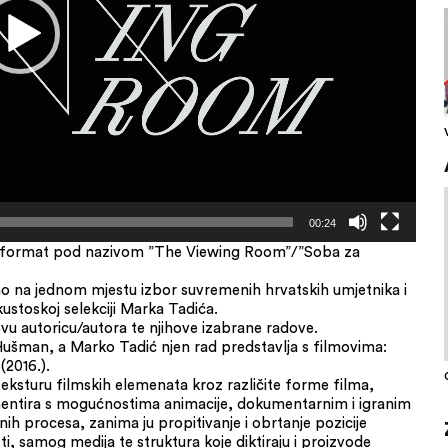
00:24
ski format pod nazivom ”The Viewing Room”/”Soba za
 na jednom mjestu izbor suvremenih hrvatskih umjetnika i
 kustoskoj selekciji Marka Tadića.
vu autoricu/autora te njihove izabrane radove.
Hušman, a Marko Tadić njen rad predstavlja s filmovima:
(2016.).
eksturu filmskih elemenata kroz različite forme filma,
erimentira s mogućnostima animacije, dokumentarnim i igranim
ih procesa, zanima ju propitivanje i obrtanje pozicije
, samog medija te struktura koje diktiraju i proizvode