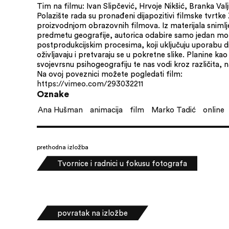
Tim na filmu: Ivan Slipčević, Hrvoje Nikšić, Branka Valj
Polazište rada su pronađeni dijapozitivi filmske tvrtke
proizvodnjom obrazovnih filmova. Iz materijala sniml
predmetu geografije, autorica odabire samo jedan moti
postprodukcijskim procesima, koji uključuju uporabu dig
oživljavaju i pretvaraju se u pokretne slike. Planine kao
svojevrsnu psihogeografiju te nas vodi kroz različita,
Na ovoj poveznici možete pogledati film:
https://vimeo.com/293032211
Oznake
Ana Hušman
animacija
film
Marko Tadić
online
prethodna izložba
Tvornice i radnici u fokusu fotografa
povratak na izložbe