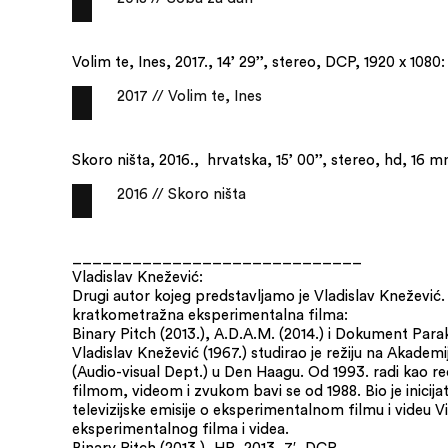
Volim te, Ines, 2017., 14’ 29’’, stereo, DCP, 1920 x 1080:
2017 // Volim te, Ines
Skoro ništa, 2016., hrvatska, 15’ 00’’, stereo, hd, 16 m
2016 // Skoro ništa
_____________________________
Vladislav Knežević:
Drugi autor kojeg predstavljamo je Vladislav Knežević
kratkometražna eksperimentalna filma:
Binary Pitch (2013.), A.D.A.M. (2014.) i Dokument Para
Vladislav Knežević (1967.) studirao je režiju na Akade
(Audio-visual Dept.) u Den Haagu. Od 1993. radi kao re
filmom, videom i zvukom bavi se od 1988. Bio je inicij
televizijske emisije o eksperimentalnom filmu i videu 
eksperimentalnog filma i videa.
Binary Pitch (2013.), HR, 2013, 7′, DCP