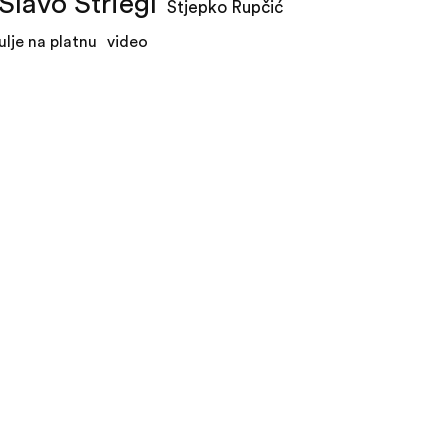
Slavo Striegl
Stjepko Rupčić
ulje na platnu
video