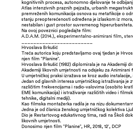
kognitivnih procesa, autonomno djelovanje te odbijanj
Atlas intenzivnih praznih pejzaža, urbanih megastruktur
premreženih komunikacija osnova su metafikcije o odno
stanju preopterećenosti određena je izlaskom iz mor
nestabilan i gust prostor suvremenog hiperurbaniteta.
Na ovoj poveznici pogledajte film:
A.D.A.M. (2014.), eksperimentalno-animirani film, ste
________________________
Hrvoslava Brkušić
Treća autorica koju predstavljamo ovaj tjedan je Hrvo
njen film ”Planine”.
Hrvoslava Brkušić (1982) diplomirala je na Akademiji d
Akademiji likovnih umjetnosti na odsjeku za Animirani f
U umjetničkoj praksi izražava se kroz audio instalacije, 
Jedan od glavnih interesa umjetničkog istraživanja je z
različitim frekvencijama i radio-valovima (osobito kratk
EME komunikacija) i istraživanje različitih video i film
tehnike, digitalni mediji).
Kao filmska montažerka radila je na nizu dokumentarni
Jedna je od članica ženskog umjetničkog kolektiva Lju
Dio je Restartovog edukativnog tima, radi na Školi do
likovnih umjetnosti.
Donosimo njen film ”Planine”, HR, 2018, 12′, DCP