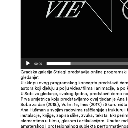
00:00
Gradska galerija Striegl predstavlja online program
gledanje”.
U sklopu ovog programskog koncepta predstavit ćemo
autora koji djeluju u polju videa/filma i animacije, a po
U Sobi za gledanje, svakog tjedna, predstavit ćemo no
Prva umjetnica koju predstavljamo ovaj tjedan je Ana 
Soba za dan (2018.), Volim te, Ines (2017.) i Skoro ništa 
Ana Hušman u svojim radovima raščlanjuje strukturu i t
instalacije, knjige, zapisa slike, zvuka, teksta. Eksp
elementima u filmu, glasom i artikulacijom. Unutar radn
amaterskog i profesionalnog subjekta performativnosti