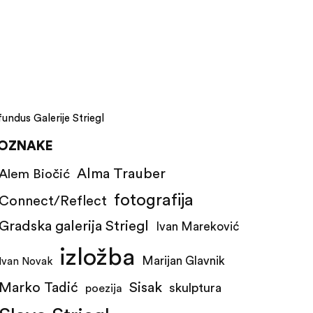
fundus Galerije Striegl
OZNAKE
Alma Trauber
Alem Biočić
fotografija
Connect/Reflect
Gradska galerija Striegl
Ivan Mareković
izložba
Marijan Glavnik
Ivan Novak
Marko Tadić
Sisak
skulptura
poezija