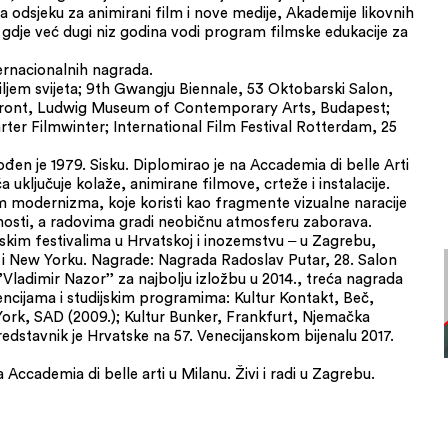
 odsjeku za animirani film i nove medije, Akademije likovnih
gdje već dugi niz godina vodi program filmske edukacije za
ternacionalnih nagrada.
diljem svijeta; 9th Gwangju Biennale, 53 Oktobarski Salon,
Front, Ludwig Museum of Contemporary Arts, Budapest;
er Filmwinter; International Film Festival Rotterdam, 25
n je 1979. Sisku. Diplomirao je na Accademia di belle Arti
uključuje kolaže, animirane filmove, crteže i instalacije.
m modernizma, koje koristi kao fragmente vizualne naracije
tnosti, a radovima gradi neobičnu atmosferu zaborava.
skim festivalima u Hrvatskoj i inozemstvu ‒ u Zagrebu,
su i New Yorku. Nagrade: Nagrada Radoslav Putar, 28. Salon
Vladimir Nazor’’ za najbolju izložbu u 2014., treća nagrada
ncijama i studijskim programima: Kultur Kontakt, Beč,
 York, SAD (2009.); Kultur Bunker, Frankfurt, Njemačka
 Predstavnik je Hrvatske na 57. Venecijanskom bijenalu 2017.
Accademia di belle arti u Milanu. Živi i radi u Zagrebu.