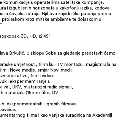
e komunikacije s operaterima satelitske kompanije.
a i izgubljenih horizonata u kakofoniji jezika, kodova i
su čovjeka i stroja. Njihova zajednička putanja prema
a, prolaskom kroz mitske ambijente te dolaskom u
”
reoskopski 3D, HD, 12’45”
slava Brkušić. U sklopu Sobe za gledanje predstavit ćemo
ramske umjetnosti, filmsku i TV montažu i magistrirala na
ilm i Nove medije, smjer Novi mediji.
izvedbe uživo, film i video.
vuk i eksperimentiranje s
i val, UKV, misteriozni radio signali,
skih materijala (16mm film, DV
h, eksperimentalnih i igranih filmova.
bavnice.
kumentarnog filma i kao vanjska suradnica na Akademiji