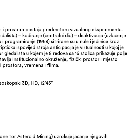
re i prostora postaju predmetom vizualnog eksperimenta.
gledališta) – kodiranje (centralni dio) – deaktivacija (uvlačenje
 i programiranje (1968) šifrirane su u nule i jedinice kroz
ptička ispovijed stroja anticipacija je virtualnosti u kojoj je
gledališta u kojem je 8 redova sa 16 stolica prikazuje polje
avlja institucionalno okruženje, fizički prostor i mjesto
 prostora, vremena i filma.
reoskopski 3D, HD, 12’45”
e for Asteroid Mining) uzrokuje jačanje njegovih