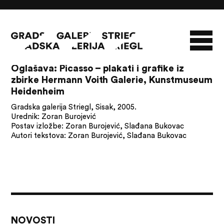
08/08/26
Oglašava: Picasso – plakati i grafike iz
zbirke Hermann Voith Galerie, Kunstmuseum
O GALERIJI
Heidenheim
NOVOSTI
INFO
SLAVO STRIEGL
Gradska galerija Striegl, Sisak, 2005.
Urednik: Zoran Burojević
ZBIRKA STRIEGL
LIKOVNA ZBIRKA
Postav izložbe: Zoran Burojević, Slađana Bukovac
PUBLIKACIJE
DOKUMENTI
Autori tekstova: Zoran Burojević, Slađana Bukovac
NOVOSTI