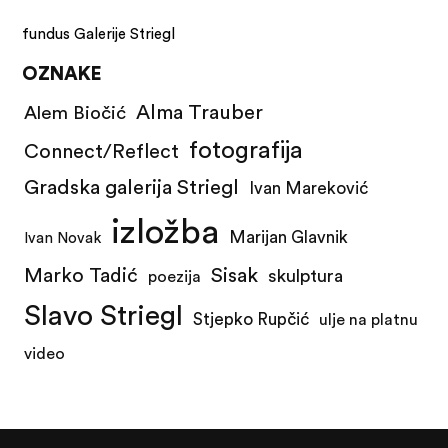
fundus Galerije Striegl
OZNAKE
Alma Trauber
Alem Biočić
fotografija
Connect/Reflect
Gradska galerija Striegl
Ivan Mareković
izložba
Marijan Glavnik
Ivan Novak
Marko Tadić
Sisak
skulptura
poezija
Slavo Striegl
Stjepko Rupčić
ulje na platnu
video