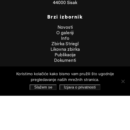
44000 Sisak
Brzi izbornik
Novosti
O galeriji
Info
Zbirka Striegl
Likovna zbirka
Publikacije
Dokumenti
Koristimo kolačiće kako bismo vam pružili što ugodnije
Dokumenti
pregledavanje naših mrežnih stranica.
Financijska izvješća
Slažem se
Izjava o privatnosti
Javna nabava
Statut Galerije
Pristup informacijama
Izjava o privatnosti
Pretraživanje