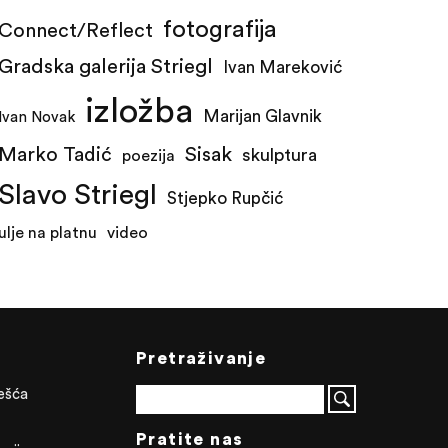
fotografija
Connect/Reflect
Gradska galerija Striegl
Ivan Mareković
izložba
Marijan Glavnik
Ivan Novak
Marko Tadić
Sisak
skulptura
poezija
Slavo Striegl
Stjepko Rupčić
ulje na platnu
video
Pretraživanje
ješća
Pratite nas