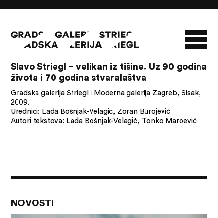
09/08/26
Slavo Striegl – velikan iz tišine. Uz 90 godina
života i 70 godina stvaralaštva
O GALERIJI
Gradska galerija Striegl i Moderna galerija Zagreb, Sisak,
NOVOSTI
INFO
SLAVO STRIEGL
2009.
Urednici: Lada Bošnjak-Velagić, Zoran Burojević
ZBIRKA STRIEGL
LIKOVNA ZBIRKA
Autori tekstova: Lada Bošnjak-Velagić, Tonko Maroević
PUBLIKACIJE
DOKUMENTI
NOVOSTI