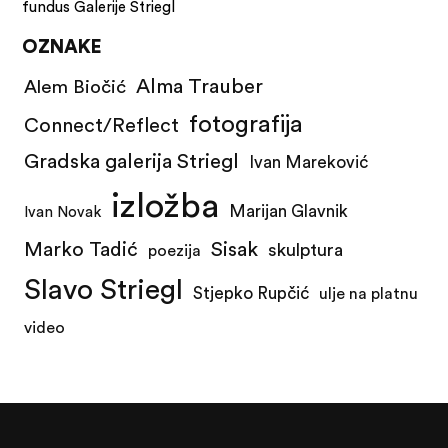
fundus Galerije Striegl
OZNAKE
Alma Trauber
Alem Biočić
fotografija
Connect/Reflect
Gradska galerija Striegl
Ivan Mareković
izložba
Marijan Glavnik
Ivan Novak
Marko Tadić
Sisak
skulptura
poezija
Slavo Striegl
Stjepko Rupčić
ulje na platnu
video