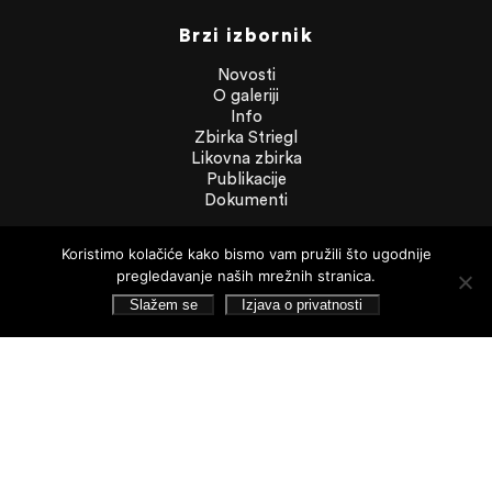
Brzi izbornik
Novosti
O galeriji
Info
Zbirka Striegl
Likovna zbirka
Publikacije
Dokumenti
Dokumenti
Koristimo kolačiće kako bismo vam pružili što ugodnije
pregledavanje naših mrežnih stranica.
Financijska izvješća
Slažem se
Izjava o privatnosti
Javna nabava
Statut Galerije
Pristup informacijama
Izjava o privatnosti
Pretraživanje