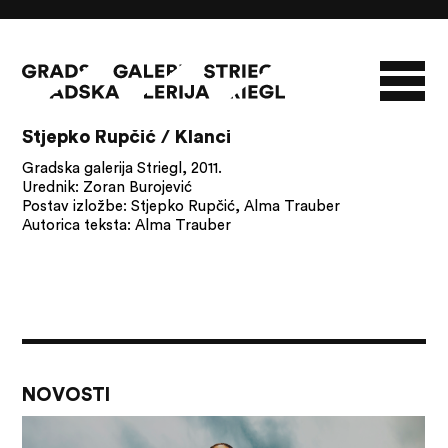
10/08/26
Stjepko Rupčić / Klanci
O GALERIJI
Gradska galerija Striegl, 2011.
Urednik: Zoran Burojević
NOVOSTI
INFO
SLAVO STRIEGL
Postav izložbe: Stjepko Rupčić, Alma Trauber
Autorica teksta: Alma Trauber
ZBIRKA STRIEGL
LIKOVNA ZBIRKA
PUBLIKACIJE
DOKUMENTI
NOVOSTI