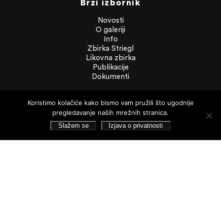
Brzi izbornik
Novosti
O galeriji
Info
Zbirka Striegl
Likovna zbirka
Publikacije
Dokumenti
Dokumenti
Koristimo kolačiće kako bismo vam pružili što ugodnije
pregledavanje naših mrežnih stranica.
Financijska izvješća
Slažem se
Izjava o privatnosti
Javna nabava
Statut Galerije
Pristup informacijama
Izjava o privatnosti
Pretraživanje
Pratite nas