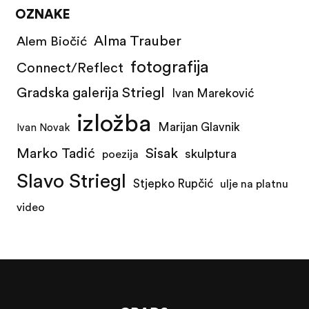
OZNAKE
Alma Trauber
Alem Biočić
fotografija
Connect/Reflect
Gradska galerija Striegl
Ivan Mareković
izložba
Marijan Glavnik
Ivan Novak
Marko Tadić
Sisak
skulptura
poezija
Slavo Striegl
Stjepko Rupčić
ulje na platnu
video