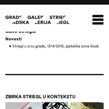
Članci s oznakom: 100. obljetnica rođenja
Slave Striegla
Novosti
O GALERIJI
Striegl u srcu grada, 13/4/2019, pješačka zona Sisak
NOVOSTI
INFO
SLAVO STRIEGL
ZBIRKA STRIEGL
LIKOVNA ZBIRKA
PUBLIKACIJE
DOKUMENTI
ZBIRKA STRIEGL U KONTEKSTU