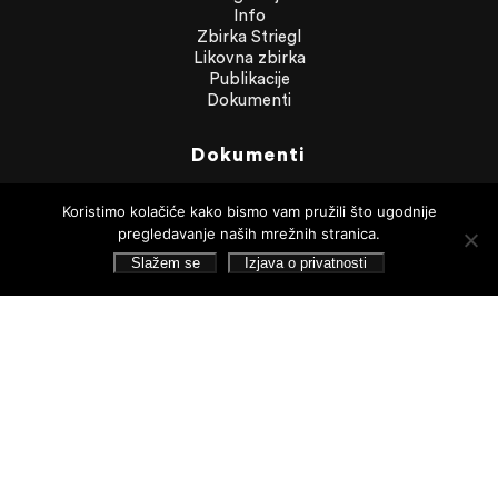
Info
Zbirka Striegl
Likovna zbirka
Publikacije
Dokumenti
Dokumenti
Financijska izvješća
Koristimo kolačiće kako bismo vam pružili što ugodnije
Javna nabava
pregledavanje naših mrežnih stranica.
Statut Galerije
Pristup informacijama
Slažem se
Izjava o privatnosti
Izjava o privatnosti
Pretraživanje
Pratite nas