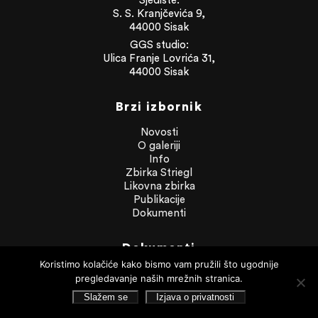
S. S. Kranjčevića 9,
44000 Sisak
GGS studio:
Ulica Franje Lovrića 31,
44000 Sisak
Brzi izbornik
Novosti
O galeriji
Info
Zbirka Striegl
Likovna zbirka
Publikacije
Dokumenti
Dokumenti
Koristimo kolačiće kako bismo vam pružili što ugodnije
Financijska izvješća
pregledavanje naših mrežnih stranica.
Javna nabava
Slažem se
Izjava o privatnosti
Statut Galerije
Pristup informacijama