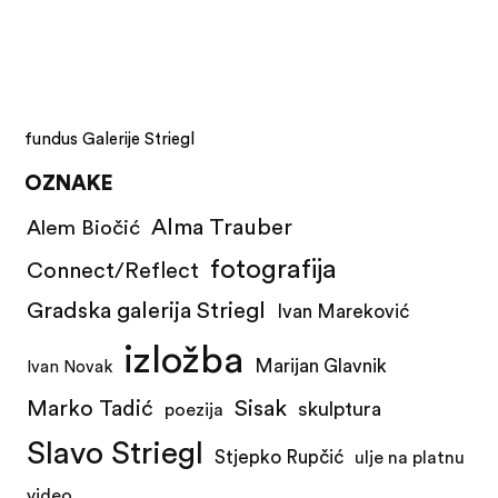
fundus Galerije Striegl
OZNAKE
Alma Trauber
Alem Biočić
fotografija
Connect/Reflect
Gradska galerija Striegl
Ivan Mareković
izložba
Marijan Glavnik
Ivan Novak
Marko Tadić
Sisak
skulptura
poezija
Slavo Striegl
Stjepko Rupčić
ulje na platnu
video