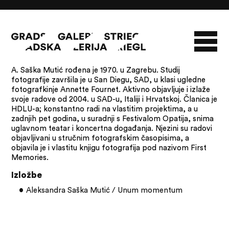
Članci s oznakom: Aleksandra Saška Mutić
A. Saška Mutić rođena je 1970. u Zagrebu. Studij
fotografije završila je u San Diegu, SAD, u klasi ugledne
O GALERIJI
fotografkinje Annette Fournet. Aktivno objavljuje i izlaže
NOVOSTI
INFO
SLAVO STRIEGL
svoje radove od 2004. u SAD-u, Italiji i Hrvatskoj. Članica je
HDLU-a; konstantno radi na vlastitim projektima, a u
zadnjih pet godina, u suradnji s Festivalom Opatija, snima
ZBIRKA STRIEGL
LIKOVNA ZBIRKA
uglavnom teatar i koncertna događanja. Njezini su radovi
PUBLIKACIJE
DOKUMENTI
objavljivani u stručnim fotografskim časopisima, a
objavila je i vlastitu knjigu fotografija pod nazivom First
Memories.
Izložbe
Aleksandra Saška Mutić / Unum momentum