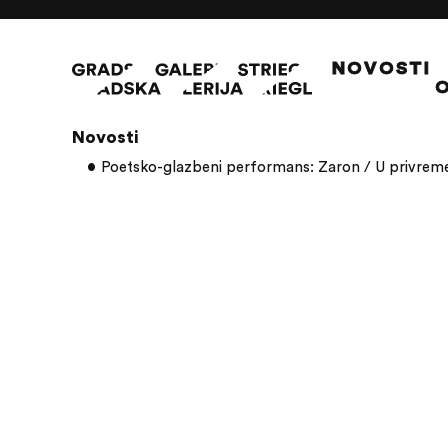
NOVOSTI
O
Članci s oznakom: Alen Brlek
Novosti
Poetsko-glazbeni performans: Zaron / U privremen