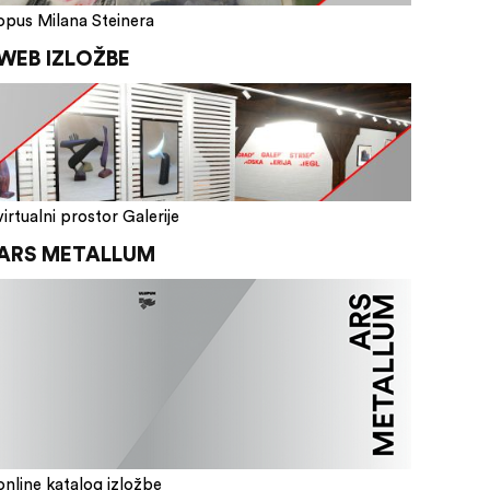
opus Milana Steinera
WEB IZLOŽBE
virtualni prostor Galerije
ARS METALLUM
online katalog izložbe