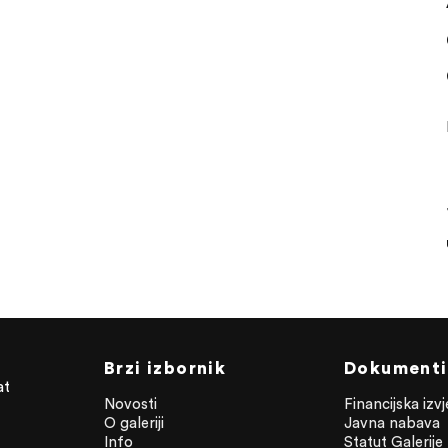
Brzi izbornik
Dokumenti
at
Novosti
Financijska izv
O galeriji
Javna nabava
Info
Statut Galerije