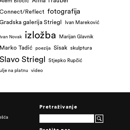
Alma Trauber
Alem Biočić
fotografija
Connect/Reflect
Gradska galerija Striegl
Ivan Mareković
izložba
Marijan Glavnik
Ivan Novak
Marko Tadić
Sisak
skulptura
poezija
Slavo Striegl
Stjepko Rupčić
ulje na platnu
video
Pretraživanje
ješća