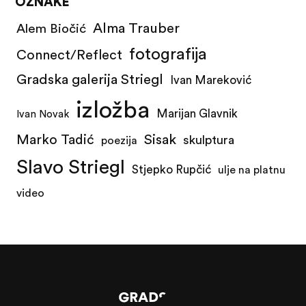
OZNAKE
Alma Trauber
Alem Biočić
fotografija
Connect/Reflect
Gradska galerija Striegl
Ivan Mareković
izložba
Marijan Glavnik
Ivan Novak
Marko Tadić
Sisak
skulptura
poezija
Slavo Striegl
Stjepko Rupčić
ulje na platnu
video