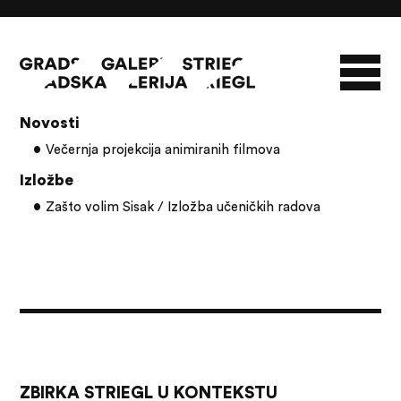
Članci s oznakom: animirani film
Novosti
O GALERIJI
Večernja projekcija animiranih filmova
NOVOSTI
INFO
SLAVO STRIEGL
Izložbe
Zašto volim Sisak / Izložba učeničkih radova
ZBIRKA STRIEGL
LIKOVNA ZBIRKA
PUBLIKACIJE
DOKUMENTI
ZBIRKA STRIEGL U KONTEKSTU