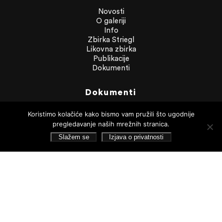
Novosti
O galeriji
Info
Zbirka Striegl
Likovna zbirka
Publikacije
Dokumenti
Dokumenti
Financijska izvješća
Koristimo kolačiće kako bismo vam pružili što ugodnije
Javna nabava
pregledavanje naših mrežnih stranica.
Statut Galerije
Pristup informacijama
Slažem se
Izjava o privatnosti
Izjava o privatnosti
Pretraživanje
Pratite nas