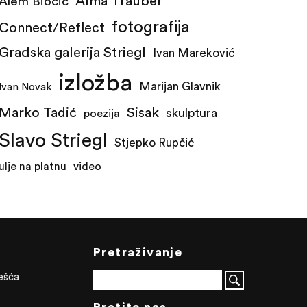
Alma Trauber
Alem Biočić
fotografija
Connect/Reflect
Gradska galerija Striegl
Ivan Mareković
izložba
Marijan Glavnik
Ivan Novak
Marko Tadić
Sisak
skulptura
poezija
Slavo Striegl
Stjepko Rupčić
ulje na platnu
video
Pretraživanje
ješća