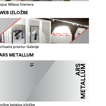
opus Milana Steinera
WEB IZLOŽBE
virtualni prostor Galerije
ARS METALLUM
online katalog izložbe