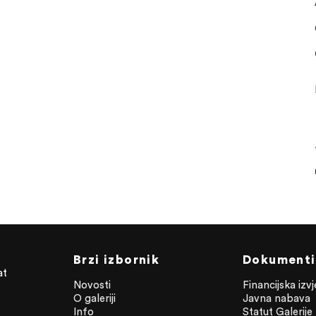
Brzi izbornik
Dokumenti
at
Novosti
Financijska izv
O galeriji
Javna nabava
Info
Statut Galerije