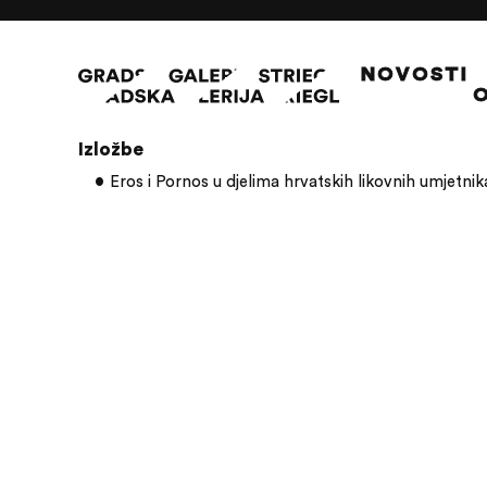
NOVOSTI
O
Članci s oznakom: Anka Krizmanić
Izložbe
Eros i Pornos u djelima hrvatskih likovnih umjetnik