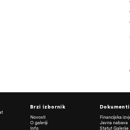
Brzi izbornik
Dokumenti
at
Novosti
Financijska izv
O galeriji
Javna nabava
Info
Statut Galerije