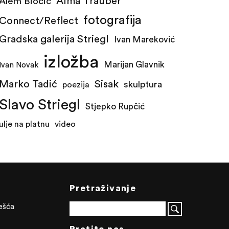
Alma Trauber
Alem Biočić
fotografija
Connect/Reflect
Gradska galerija Striegl
Ivan Mareković
izložba
Marijan Glavnik
Ivan Novak
Marko Tadić
Sisak
skulptura
poezija
Slavo Striegl
Stjepko Rupčić
ulje na platnu
video
Pretraživanje
ješća