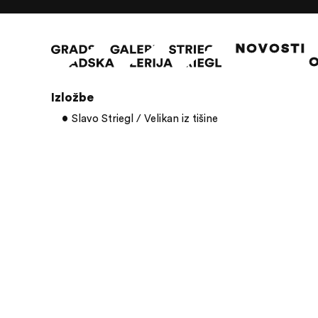
NOVOSTI
O
Članci s oznakom: Biserka Rauter-Plančić
Izložbe
Slavo Striegl / Velikan iz tišine