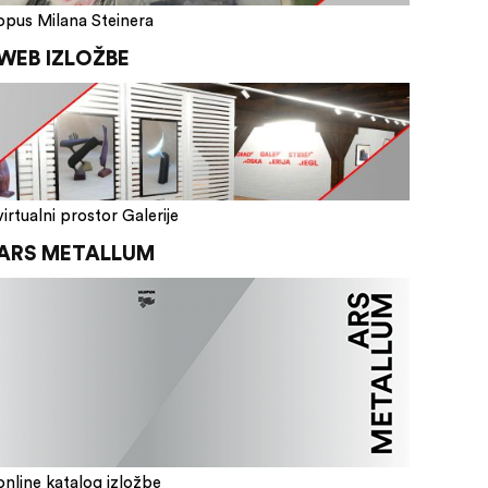
opus Milana Steinera
WEB IZLOŽBE
virtualni prostor Galerije
ARS METALLUM
online katalog izložbe