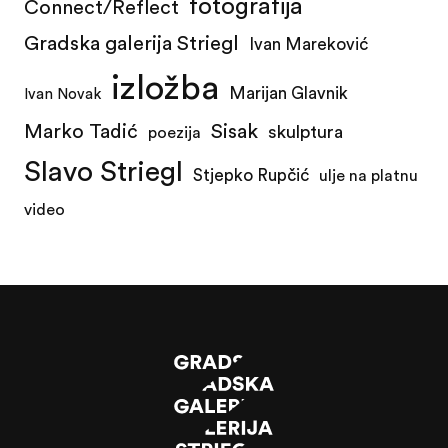
fotografija
Connect/Reflect
Gradska galerija Striegl
Ivan Mareković
izložba
Marijan Glavnik
Ivan Novak
Marko Tadić
Sisak
skulptura
poezija
Slavo Striegl
Stjepko Rupčić
ulje na platnu
video