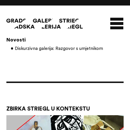
Članci s oznakom: Damir Bralić
Novosti
O GALERIJI
Diskurzivna galerija: Razgovor s umjetnikom
NOVOSTI
INFO
SLAVO STRIEGL
ZBIRKA STRIEGL
LIKOVNA ZBIRKA
PUBLIKACIJE
DOKUMENTI
ZBIRKA STRIEGL U KONTEKSTU