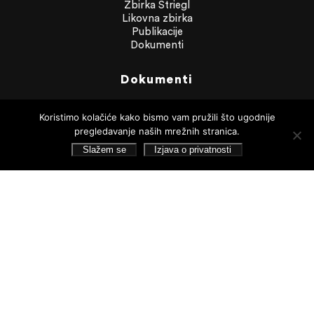
Zbirka Striegl
Likovna zbirka
Publikacije
Dokumenti
Dokumenti
Financijska izvješća
Javna nabava
Koristimo kolačiće kako bismo vam pružili što ugodnije
Statut Galerije
pregledavanje naših mrežnih stranica.
Pristup informacijama
Slažem se
Izjava o privatnosti
Izjava o privatnosti
Pretraživanje
Pratite nas