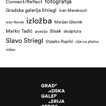
fotografija
Connect/Reflect
Gradska galerija Striegl
Ivan Mareković
izložba
Marijan Glavnik
Ivan Novak
Marko Tadić
Sisak
skulptura
poezija
Slavo Striegl
Stjepko Rupčić
ulje na platnu
video