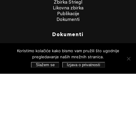
Zbirka Striegl
Likovna zbirka
Publikacije
Dokumenti
Dokumenti
Financijska izvješća
Javna nabava
Koristimo kolačiće kako bismo vam pružili što ugodnije
Statut Galerije
pregledavanje naših mrežnih stranica.
Pristup informacijama
Slažem se
Izjava o privatnosti
Izjava o privatnosti
Pretraživanje
Pratite nas