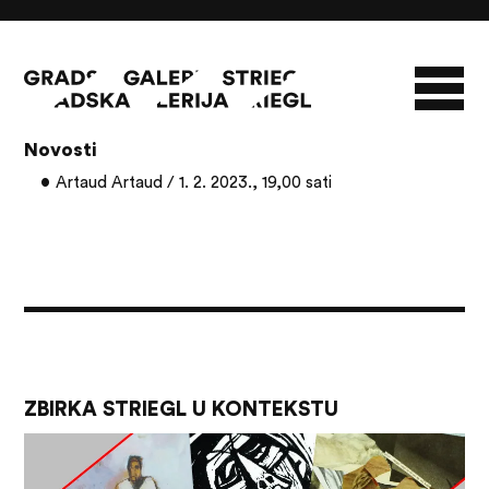
Članci s oznakom: Ivanka Mazurkijević
Novosti
O GALERIJI
Artaud Artaud / 1. 2. 2023., 19,00 sati
NOVOSTI
INFO
SLAVO STRIEGL
ZBIRKA STRIEGL
LIKOVNA ZBIRKA
PUBLIKACIJE
DOKUMENTI
ZBIRKA STRIEGL U KONTEKSTU