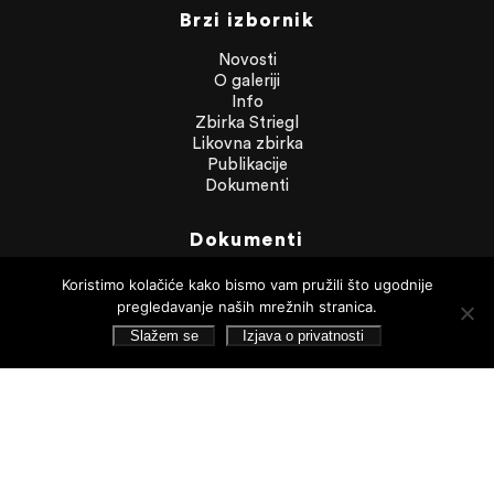
Brzi izbornik
Novosti
O galeriji
Info
Zbirka Striegl
Likovna zbirka
Publikacije
Dokumenti
Dokumenti
Financijska izvješća
Koristimo kolačiće kako bismo vam pružili što ugodnije
Javna nabava
pregledavanje naših mrežnih stranica.
Statut Galerije
Slažem se
Izjava o privatnosti
Pristup informacijama
Izjava o privatnosti
Pretraživanje