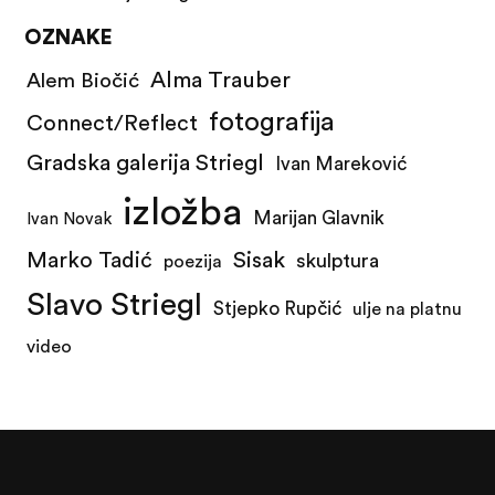
OZNAKE
Alma Trauber
Alem Biočić
fotografija
Connect/Reflect
Gradska galerija Striegl
Ivan Mareković
izložba
Marijan Glavnik
Ivan Novak
Marko Tadić
Sisak
skulptura
poezija
Slavo Striegl
Stjepko Rupčić
ulje na platnu
video