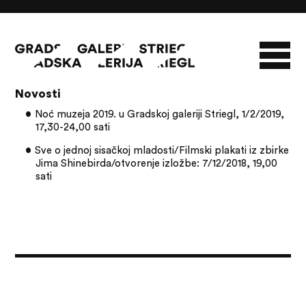
Članci s oznakom: Jim Shinebird
Novosti
O GALERIJI
Noć muzeja 2019. u Gradskoj galeriji Striegl, 1/2/2019,
17,30-24,00 sati
NOVOSTI
INFO
SLAVO STRIEGL
Sve o jednoj sisačkoj mladosti/Filmski plakati iz zbirke
ZBIRKA STRIEGL
LIKOVNA ZBIRKA
Jima Shinebirda/otvorenje izložbe: 7/12/2018, 19,00
sati
PUBLIKACIJE
DOKUMENTI