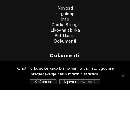
Novosti
O galeriji
Info
Zbirka Striegl
Likovna zbirka
Publikacije
Dokumenti
Dokumenti
Financijska izvješća
Koristimo kolačiće kako bismo vam pružili što ugodnije
Javna nabava
pregledavanje naših mrežnih stranica.
Statut Galerije
Pristup informacijama
Slažem se
Izjava o privatnosti
Izjava o privatnosti
Pretraživanje
Pratite nas