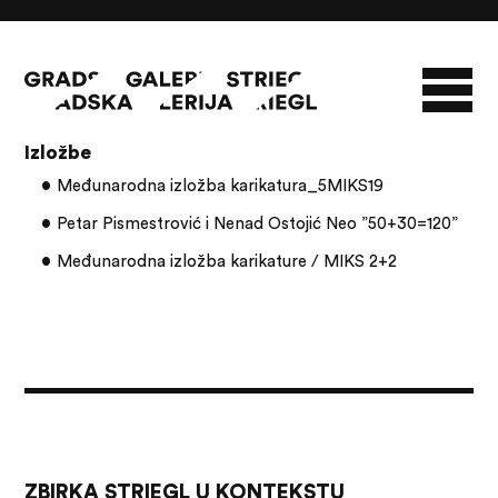
Članci s oznakom: karikatura
Izložbe
O GALERIJI
Međunarodna izložba karikatura_5MIKS19
NOVOSTI
INFO
SLAVO STRIEGL
Petar Pismestrović i Nenad Ostojić Neo ”50+30=120”
Međunarodna izložba karikature / MIKS 2+2
ZBIRKA STRIEGL
LIKOVNA ZBIRKA
PUBLIKACIJE
DOKUMENTI
ZBIRKA STRIEGL U KONTEKSTU