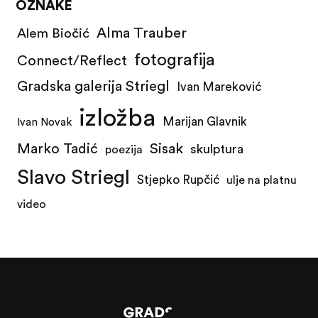
OZNAKE
Alma Trauber
Alem Biočić
fotografija
Connect/Reflect
Gradska galerija Striegl
Ivan Mareković
izložba
Marijan Glavnik
Ivan Novak
Marko Tadić
Sisak
skulptura
poezija
Slavo Striegl
Stjepko Rupčić
ulje na platnu
video