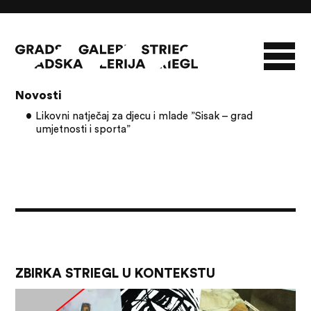
Članci s oznakom: umjetnost
Novosti
O GALERIJI
Likovni natječaj za djecu i mlade ”Sisak – grad
umjetnosti i sporta”
NOVOSTI
INFO
SLAVO STRIEGL
ZBIRKA STRIEGL
LIKOVNA ZBIRKA
PUBLIKACIJE
DOKUMENTI
ZBIRKA STRIEGL U KONTEKSTU