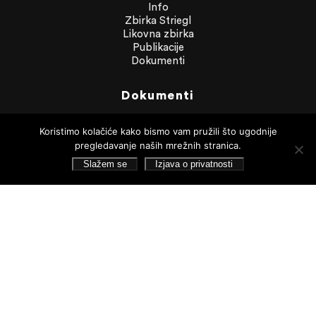
Info
Zbirka Striegl
Likovna zbirka
Publikacije
Dokumenti
Dokumenti
Financijska izvješća
Koristimo kolačiće kako bismo vam pružili što ugodnije
Javna nabava
pregledavanje naših mrežnih stranica.
Statut Galerije
Pristup informacijama
Slažem se
Izjava o privatnosti
Izjava o privatnosti
Pretraživanje
Pratite nas