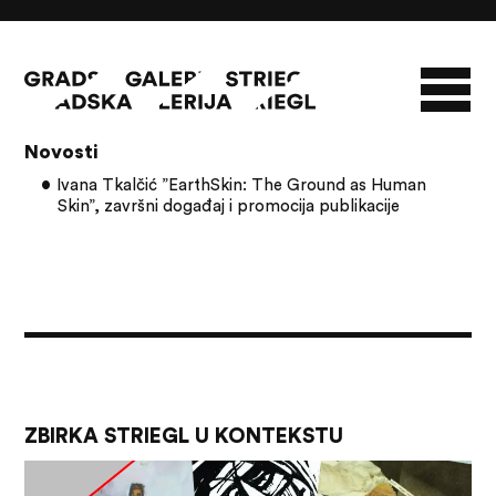
Članci s oznakom: VOICE community
Novosti
O GALERIJI
Ivana Tkalčić ”EarthSkin: The Ground as Human
Skin”, završni događaj i promocija publikacije
NOVOSTI
INFO
SLAVO STRIEGL
ZBIRKA STRIEGL
LIKOVNA ZBIRKA
PUBLIKACIJE
DOKUMENTI
ZBIRKA STRIEGL U KONTEKSTU