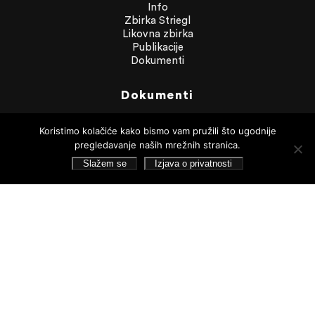
Info
Zbirka Striegl
Likovna zbirka
Publikacije
Dokumenti
Dokumenti
Financijska izvješća
Koristimo kolačiće kako bismo vam pružili što ugodnije
Javna nabava
pregledavanje naših mrežnih stranica.
Statut Galerije
Pristup informacijama
Slažem se
Izjava o privatnosti
Izjava o privatnosti
Pretraživanje
Pratite nas