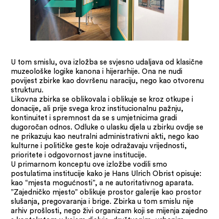
U tom smislu, ova izložba se svjesno udaljava od klasične
muzeološke logike kanona i hijerarhije. Ona ne nudi
povijest zbirke kao dovršenu naraciju, nego kao otvorenu
strukturu.
Likovna zbirka se oblikovala i oblikuje se kroz otkupe i
donacije, ali prije svega kroz institucionalnu pažnju,
kontinuitet i spremnost da se s umjetnicima gradi
dugoročan odnos. Odluke o ulasku djela u zbirku ovdje se
ne prikazuju kao neutralni administrativni akti, nego kao
kulturne i političke geste koje odražavaju vrijednosti,
prioritete i odgovornost javne institucije.
U primarnom konceptu ove izložbe vodili smo
postulatima institucije kako je Hans Ulrich Obrist opisuje:
kao “mjesta mogućnosti”, a ne autoritativnog aparata.
”Zajedničko mjesto” oblikuje prostor galerije kao prostor
slušanja, pregovaranja i brige. Zbirka u tom smislu nije
arhiv prošlosti, nego živi organizam koji se mijenja zajedno