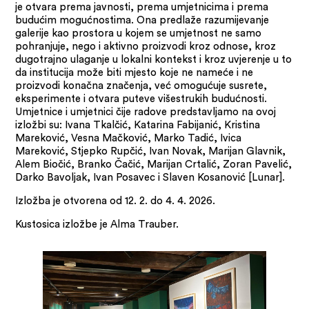
je otvara prema javnosti, prema umjetnicima i prema
budućim mogućnostima. Ona predlaže razumijevanje
galerije kao prostora u kojem se umjetnost ne samo
pohranjuje, nego i aktivno proizvodi kroz odnose, kroz
dugotrajno ulaganje u lokalni kontekst i kroz uvjerenje u to
da institucija može biti mjesto koje ne nameće i ne
proizvodi konačna značenja, već omogućuje susrete,
eksperimente i otvara puteve višestrukih budućnosti.
Umjetnice i umjetnici čije radove predstavljamo na ovoj
izložbi su: Ivana Tkalčić, Katarina Fabijanić, Kristina
Mareković, Vesna Mačković, Marko Tadić, Ivica
Mareković, Stjepko Rupčić, Ivan Novak, Marijan Glavnik,
Alem Biočić, Branko Čačić, Marijan Crtalić, Zoran Pavelić,
Darko Bavoljak, Ivan Posavec i Slaven Kosanović [Lunar].
Izložba je otvorena od 12. 2. do 4. 4. 2026.
Kustosica izložbe je Alma Trauber.