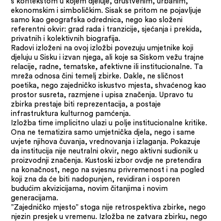
s kontekstom u kojem djeluje, društvenim, urbanim,
ekonomskim i simboličkim. Sisak se pritom ne pojavljuje
samo kao geografska odrednica, nego kao složeni
referentni okvir: grad rada i tranzicije, sjećanja i prekida,
privatnih i kolektivnih biografija.
Radovi izloženi na ovoj izložbi povezuju umjetnike koji
djeluju u Sisku i izvan njega, ali koje sa Siskom vežu trajne
relacije, radne, tematske, afektivne ili institucionalne. Ta
mreža odnosa čini temelj zbirke. Dakle, ne sličnost
poetika, nego zajedničko iskustvo mjesta, shvaćenog kao
prostor susreta, razmjene i upisa značenja. Upravo tu
zbirka prestaje biti reprezentacija, a postaje
infrastruktura kulturnog pamćenja.
Izložba time implicitno ulazi u polje institucionalne kritike.
Ona ne tematizira samo umjetnička djela, nego i same
uvjete njihova čuvanja, vrednovanja i izlaganja. Pokazuje
da institucija nije neutralni okvir, nego aktivni sudionik u
proizvodnji značenja. Kustoski izbor ovdje ne pretendira
na konačnost, nego na svjesnu privremenost i na pogled
koji zna da će biti nadopunjen, revidiran i osporen
budućim akvizicijama, novim čitanjima i novim
generacijama.
”Zajedničko mjesto” stoga nije retrospektiva zbirke, nego
njezin presjek u vremenu. Izložba ne zatvara zbirku, nego