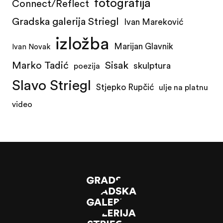
fotografija
Connect/Reflect
Gradska galerija Striegl
Ivan Mareković
izložba
Marijan Glavnik
Ivan Novak
Marko Tadić
Sisak
skulptura
poezija
Slavo Striegl
Stjepko Rupčić
ulje na platnu
video