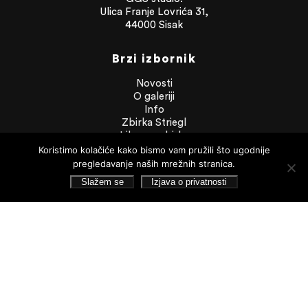
Ulica Franje Lovrića 31,
44000 Sisak
Brzi izbornik
Novosti
O galeriji
Info
Zbirka Striegl
Likovna zbirka
Publikacije
Koristimo kolačiće kako bismo vam pružili što ugodnije
Dokumenti
pregledavanje naših mrežnih stranica.
Slažem se
Izjava o privatnosti
Dokumenti
Financijska izvješća
Javna nabava
Statut Galerije
Pristup informacijama
Izjava o privatnosti
Pretraživanje