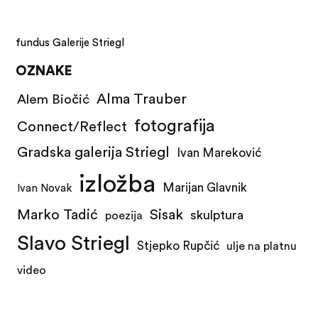
fundus Galerije Striegl
OZNAKE
Alma Trauber
Alem Biočić
fotografija
Connect/Reflect
Gradska galerija Striegl
Ivan Mareković
izložba
Marijan Glavnik
Ivan Novak
Marko Tadić
Sisak
skulptura
poezija
Slavo Striegl
Stjepko Rupčić
ulje na platnu
video