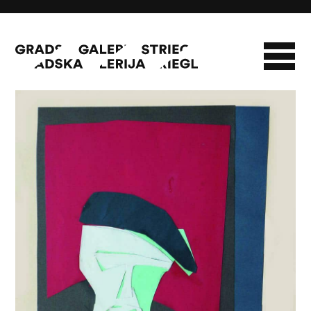
Autoportret
O GALERIJI
NOVOSTI
INFO
SLAVO STRIEGL
ZBIRKA STRIEGL
LIKOVNA ZBIRKA
PUBLIKACIJE
DOKUMENTI