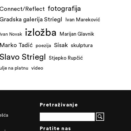
fotografija
Connect/Reflect
Gradska galerija Striegl
Ivan Mareković
izložba
Marijan Glavnik
Ivan Novak
Marko Tadić
Sisak
skulptura
poezija
Slavo Striegl
Stjepko Rupčić
ulje na platnu
video
Pretraživanje
ješća
Pratite nas