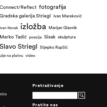
fotografija
Connect/Reflect
Gradska galerija Striegl
Ivan Mareković
izložba
Marijan Glavnik
Ivan Novak
Marko Tadić
Sisak
skulptura
poezija
Slavo Striegl
Stjepko Rupčić
ulje na platnu
video
Pretraživanje
ješća
Pratite nas