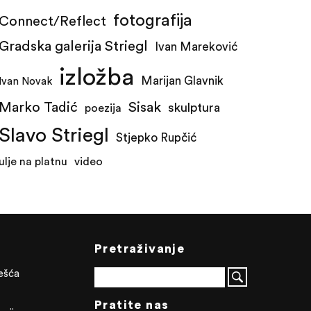
fotografija
Connect/Reflect
Gradska galerija Striegl
Ivan Mareković
izložba
Marijan Glavnik
Ivan Novak
Marko Tadić
Sisak
skulptura
poezija
Slavo Striegl
Stjepko Rupčić
ulje na platnu
video
Pretraživanje
ješća
Pratite nas