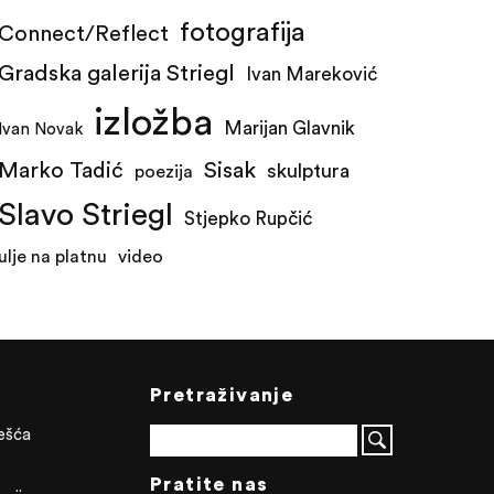
fotografija
Connect/Reflect
Gradska galerija Striegl
Ivan Mareković
izložba
Marijan Glavnik
Ivan Novak
Marko Tadić
Sisak
skulptura
poezija
Slavo Striegl
Stjepko Rupčić
ulje na platnu
video
Pretraživanje
ješća
Pratite nas