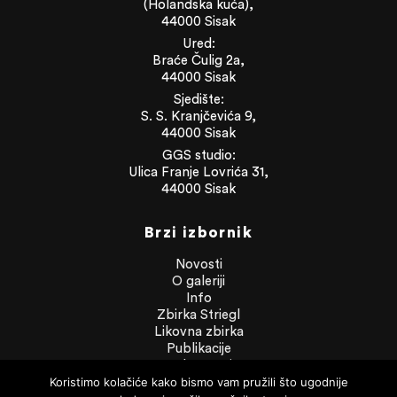
(Holandska kuća),
44000 Sisak
Ured:
Braće Čulig 2a,
44000 Sisak
Sjedište:
S. S. Kranjčevića 9,
44000 Sisak
GGS studio:
Ulica Franje Lovrića 31,
44000 Sisak
Brzi izbornik
Novosti
O galeriji
Info
Zbirka Striegl
Likovna zbirka
Publikacije
Dokumenti
Koristimo kolačiće kako bismo vam pružili što ugodnije