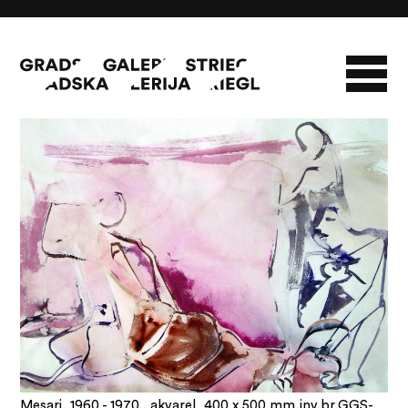
Mesari
O GALERIJI
NOVOSTI
INFO
SLAVO STRIEGL
ZBIRKA STRIEGL
LIKOVNA ZBIRKA
PUBLIKACIJE
DOKUMENTI
Mesari, 1960.- 1970., akvarel, 400 x 500 mm,inv.br.GGS-