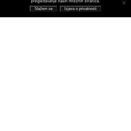
pregledavanje naših mrežnih stranica.
Dokumenti
Slažem se
Izjava o privatnosti
Financijska izvješća
Javna nabava
Statut Galerije
Pristup informacijama
Izjava o privatnosti
Pretraživanje
Pratite nas
Gradska Galerija Striegl, 2026. Sva prava pridržana.
dizajn:
Sven Sorić
| izrada:
Viktor