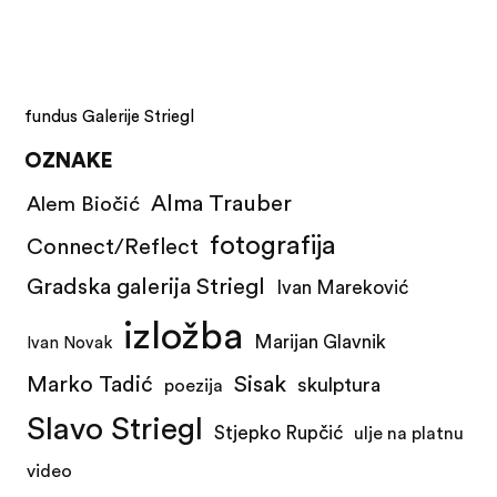
fundus Galerije Striegl
OZNAKE
Alma Trauber
Alem Biočić
fotografija
Connect/Reflect
Gradska galerija Striegl
Ivan Mareković
izložba
Marijan Glavnik
Ivan Novak
Marko Tadić
Sisak
skulptura
poezija
Slavo Striegl
Stjepko Rupčić
ulje na platnu
video