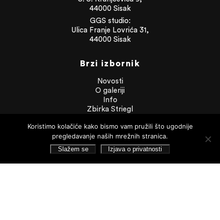
44000 Sisak
GGS studio:
Ulica Franje Lovrića 31,
44000 Sisak
Brzi izbornik
Novosti
O galeriji
Info
Zbirka Striegl
Likovna zbirka
Koristimo kolačiće kako bismo vam pružili što ugodnije
Publikacije
pregledavanje naših mrežnih stranica.
Dokumenti
Slažem se
Izjava o privatnosti
Dokumenti
Financijska izvješća
Javna nabava
Statut Galerije
Pristup informacijama
Izjava o privatnosti