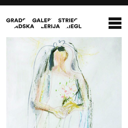
Nevjesta
O GALERIJI
NOVOSTI
INFO
SLAVO STRIEGL
ZBIRKA STRIEGL
LIKOVNA ZBIRKA
PUBLIKACIJE
DOKUMENTI