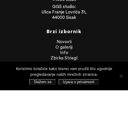
GGS studio:
Ulica Franje Lovrića 31,
44000 Sisak
Brzi izbornik
Novosti
O galeriji
Info
Zbirka Striegl
Likovna zbirka
Publikacije
Koristimo kolačiće kako bismo vam pružili što ugodnije
Dokumenti
pregledavanje naših mrežnih stranica.
Slažem se
Izjava o privatnosti
Dokumenti
Financijska izvješća
Javna nabava
Statut Galerije
Pristup informacijama
Izjava o privatnosti