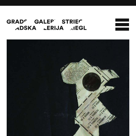
Pijetao
O GALERIJI
NOVOSTI
INFO
SLAVO STRIEGL
ZBIRKA STRIEGL
LIKOVNA ZBIRKA
PUBLIKACIJE
DOKUMENTI