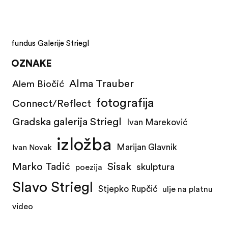
fundus Galerije Striegl
OZNAKE
Alma Trauber
Alem Biočić
fotografija
Connect/Reflect
Gradska galerija Striegl
Ivan Mareković
izložba
Marijan Glavnik
Ivan Novak
Marko Tadić
Sisak
skulptura
poezija
Slavo Striegl
Stjepko Rupčić
ulje na platnu
video