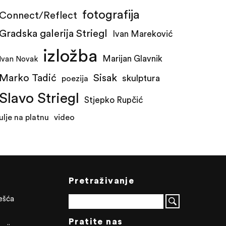
fotografija
Connect/Reflect
Gradska galerija Striegl
Ivan Mareković
izložba
Marijan Glavnik
Ivan Novak
Marko Tadić
Sisak
skulptura
poezija
Slavo Striegl
Stjepko Rupčić
ulje na platnu
video
Pretraživanje
ješća
Pratite nas