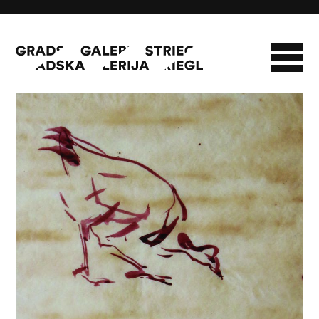
Pure
O GALERIJI
NOVOSTI
INFO
SLAVO STRIEGL
ZBIRKA STRIEGL
LIKOVNA ZBIRKA
PUBLIKACIJE
DOKUMENTI