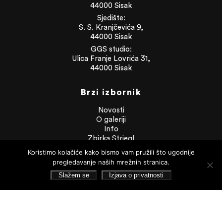
44000 Sisak
Sjedište:
S. S. Kranjčevića 9,
44000 Sisak
GGS studio:
Ulica Franje Lovrića 31,
44000 Sisak
Brzi izbornik
Novosti
O galeriji
Info
Zbirka Striegl
Likovna zbirka
Koristimo kolačiće kako bismo vam pružili što ugodnije
Publikacije
pregledavanje naših mrežnih stranica.
Dokumenti
Slažem se
Izjava o privatnosti
Dokumenti
Financijska izvješća
Javna nabava