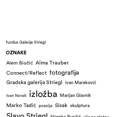
fundus Galerije Striegl
OZNAKE
Alma Trauber
Alem Biočić
fotografija
Connect/Reflect
Gradska galerija Striegl
Ivan Mareković
izložba
Marijan Glavnik
Ivan Novak
Marko Tadić
Sisak
skulptura
poezija
Slavo Striegl
Stjepko Rupčić
ulje na platnu