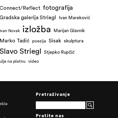
fotografija
Connect/Reflect
Gradska galerija Striegl
Ivan Mareković
izložba
Marijan Glavnik
Ivan Novak
Marko Tadić
Sisak
skulptura
poezija
Slavo Striegl
Stjepko Rupčić
ulje na platnu
video
Pretraživanje
ješća
Pratite nas