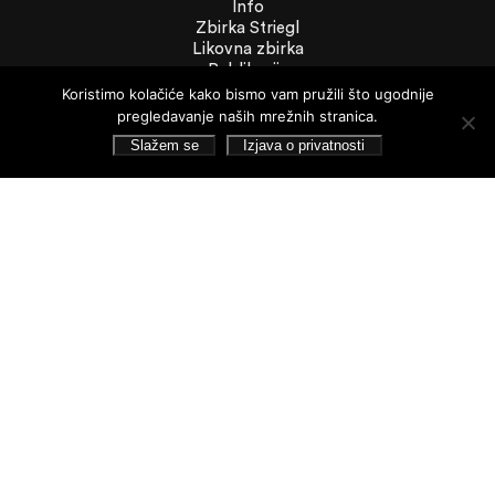
Info
Zbirka Striegl
Likovna zbirka
Publikacije
Dokumenti
Koristimo kolačiće kako bismo vam pružili što ugodnije
pregledavanje naših mrežnih stranica.
Dokumenti
Slažem se
Izjava o privatnosti
Financijska izvješća
Javna nabava
Statut Galerije
Pristup informacijama
Izjava o privatnosti
Pretraživanje
Pratite nas