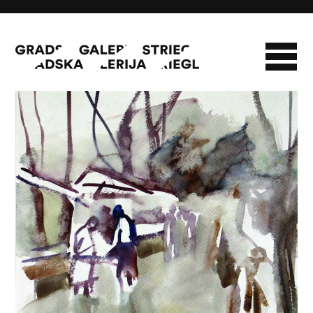
Tržnica
O GALERIJI
NOVOSTI
INFO
SLAVO STRIEGL
ZBIRKA STRIEGL
LIKOVNA ZBIRKA
PUBLIKACIJE
DOKUMENTI