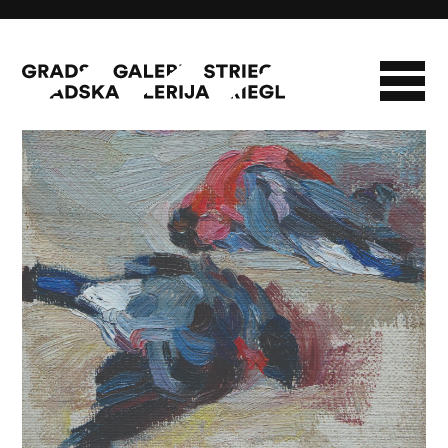
Zimovke
O GALERIJI
NOVOSTI
INFO
SLAVO STRIEGL
ZBIRKA STRIEGL
LIKOVNA ZBIRKA
PUBLIKACIJE
DOKUMENTI