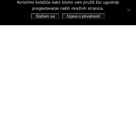
Koristimo kolačiće kako bismo vam pružili što ugodnije
pregledavanje naših mrežnih stranica.
Dokumenti
Slažem se
Izjava o privatnosti
Financijska izvješća
Javna nabava
Statut Galerije
Pristup informacijama
Izjava o privatnosti
Pretraživanje
Pratite nas
Gradska Galerija Striegl, 2026. Sva prava pridržana.