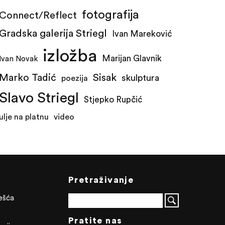
fotografija
Connect/Reflect
Gradska galerija Striegl
Ivan Mareković
izložba
Marijan Glavnik
Ivan Novak
Marko Tadić
Sisak
skulptura
poezija
Slavo Striegl
Stjepko Rupčić
ulje na platnu
video
Pretraživanje
ješća
Pratite nas