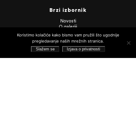
Brzi izbornik
Novosti
O galeriji
Info
Koristimo kolačiće kako bismo vam pružili što ugodnije
Zbirka Striegl
pregledavanje naših mrežnih stranica.
Likovna zbirka
Slažem se
Izjava o privatnosti
Publikacije
Dokumenti
Dokumenti
Financijska izvješća
Javna nabava
Statut Galerije
Pristup informacijama
Izjava o privatnosti
Pretraživanje