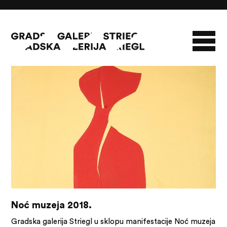
26/01/18
O GALERIJI
NOVOSTI
INFO
SLAVO STRIEGL
ZBIRKA STRIEGL
LIKOVNA ZBIRKA
PUBLIKACIJE
DOKUMENTI
Noć muzeja 2018.
Gradska galerija Striegl u sklopu manifestacije Noć muzeja