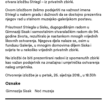
otvara izložbu Striegl – iz privatnih zbirki.
Ovom izložbom želimo podsjetiti na važnost imena
Striegl u našem gradu i dužnosti da se dostojno prezentira
njegov rad u stalnom muzejsko-galerijskom postavu.
Prisutnost Striegla u Sisku, dugogodišnjim radom u
Gimnaziji Sisak i samostalnim stvaralačkim radom do 94.
godine života, rezultiralo je nastankom mnogih vrijednih
likovnih ostvarenja. Njegova djela nalaze se, osim u
fundusu Galerije, u mnogim domovima diljem Siska i
svijeta te u nekoliko vrijednih privatnih zbirki.
Na izložbi će biti prezentirani radovi iz spomenutih zbirki
kao važan podsjetnik na značajna i umjetnička ostvarenja
našeg umjetnika.
Otvorenje izložbe je u petak, 26. siječnja 2018., u 18:30h
Oznake
Gimnazija Sisak
Noć muzeja