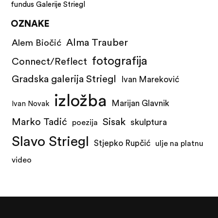
fundus Galerije Striegl
OZNAKE
Alma Trauber
Alem Biočić
fotografija
Connect/Reflect
Gradska galerija Striegl
Ivan Mareković
izložba
Marijan Glavnik
Ivan Novak
Marko Tadić
Sisak
skulptura
poezija
Slavo Striegl
Stjepko Rupčić
ulje na platnu
video