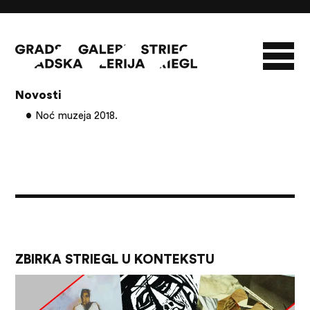
Članci s oznakom: Gimnazija Sisak
Novosti
O GALERIJI
Noć muzeja 2018.
NOVOSTI
INFO
SLAVO STRIEGL
ZBIRKA STRIEGL
LIKOVNA ZBIRKA
PUBLIKACIJE
DOKUMENTI
ZBIRKA STRIEGL U KONTEKSTU