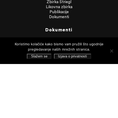
Zbirka Striegl
Likovna zbirka
Publikacije
Dokumenti
Dokumenti
Financijska izvješća
Javna nabava
Koristimo kolačiće kako bismo vam pružili što ugodnije
Statut Galerije
pregledavanje naših mrežnih stranica.
Pristup informacijama
Slažem se
Izjava o privatnosti
Izjava o privatnosti
Pretraživanje
Pratite nas