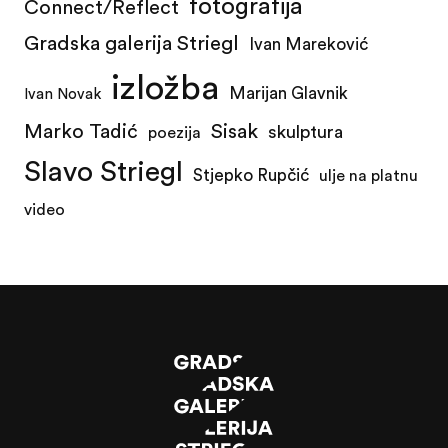
fotografija
Connect/Reflect
Gradska galerija Striegl
Ivan Mareković
izložba
Marijan Glavnik
Ivan Novak
Marko Tadić
Sisak
skulptura
poezija
Slavo Striegl
Stjepko Rupčić
ulje na platnu
video