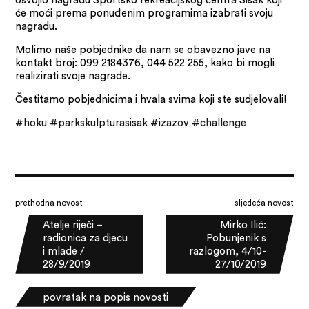
će moći prema ponuđenim programima izabrati svoju
nagradu.
Molimo naše pobjednike da nam se obavezno jave na
kontakt broj: 099 2184376, 044 522 255, kako bi mogli
realizirati svoje nagrade.
Čestitamo pobjednicima i hvala svima koji ste sudjelovali!
#hoku
#parkskulpturasisak
#izazov
#challenge
prethodna novost
sljedeća novost
Atelje riječi –
Mirko Ilić:
radionica za djecu
Pobunjenik s
i mlade /
razlogom, 4/10-
28/9/2019
27/10/2019
povratak na popis novosti