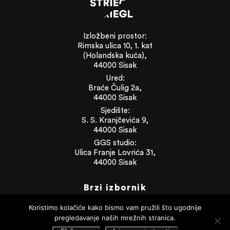
Izložbeni prostor:
Rimska ulica 10, 1. kat
(Holandska kuća),
44000 Sisak
Ured:
Braće Čulig 2a,
44000 Sisak
Sjedište:
S. S. Kranjčevića 9,
44000 Sisak
GGS studio:
Ulica Franje Lovrića 31,
44000 Sisak
Brzi izbornik
Novosti
Koristimo kolačiće kako bismo vam pružili što ugodnije
O galeriji
pregledavanje naših mrežnih stranica.
Info