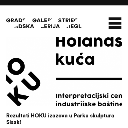
08/08/26
O GALERIJI
NOVOSTI
INFO
SLAVO STRIEGL
ZBIRKA STRIEGL
LIKOVNA ZBIRKA
PUBLIKACIJE
DOKUMENTI
Rezultati HOKU izazova u Parku skulptura
Sisak!