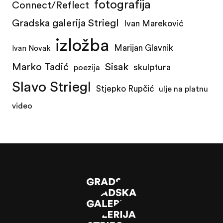
fotografija
Connect/Reflect
Gradska galerija Striegl
Ivan Mareković
izložba
Marijan Glavnik
Ivan Novak
Marko Tadić
Sisak
skulptura
poezija
Slavo Striegl
Stjepko Rupčić
ulje na platnu
video