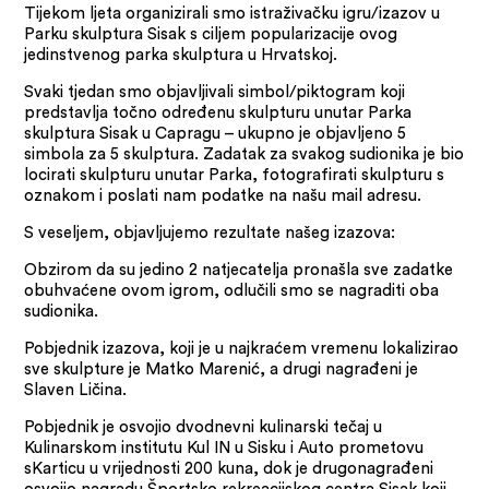
Tijekom ljeta organizirali smo istraživačku igru/izazov u
Parku skulptura Sisak s ciljem popularizacije ovog
jedinstvenog parka skulptura u Hrvatskoj.
Svaki tjedan smo objavljivali simbol/piktogram koji
predstavlja točno određenu skulpturu unutar Parka
skulptura Sisak u Capragu – ukupno je objavljeno 5
simbola za 5 skulptura. Zadatak za svakog sudionika je bio
locirati skulpturu unutar Parka, fotografirati skulpturu s
oznakom i poslati nam podatke na našu mail adresu.
S veseljem, objavljujemo rezultate našeg izazova:
Obzirom da su jedino 2 natjecatelja pronašla sve zadatke
obuhvaćene ovom igrom, odlučili smo se nagraditi oba
sudionika.
Pobjednik izazova, koji je u najkraćem vremenu lokalizirao
sve skulpture je Matko Marenić, a drugi nagrađeni je
Slaven Ličina.
Pobjednik je osvojio dvodnevni kulinarski tečaj u
Kulinarskom institutu Kul IN u Sisku i Auto prometovu
sKarticu u vrijednosti 200 kuna, dok je drugonagrađeni
osvojio nagradu Športsko rekreacijskog centra Sisak koji