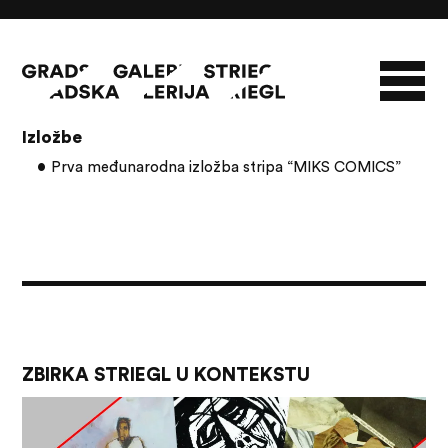
Članci s oznakom: Krešimir Zimonić
Izložbe
O GALERIJI
Prva međunarodna izložba stripa “MIKS COMICS”
NOVOSTI
INFO
SLAVO STRIEGL
ZBIRKA STRIEGL
LIKOVNA ZBIRKA
PUBLIKACIJE
DOKUMENTI
ZBIRKA STRIEGL U KONTEKSTU