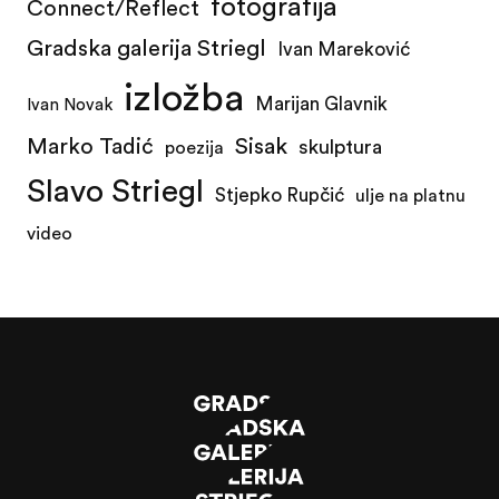
fotografija
Connect/Reflect
Gradska galerija Striegl
Ivan Mareković
izložba
Marijan Glavnik
Ivan Novak
Marko Tadić
Sisak
skulptura
poezija
Slavo Striegl
Stjepko Rupčić
ulje na platnu
video