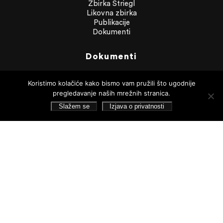
Zbirka Striegl
Likovna zbirka
Publikacije
Dokumenti
Dokumenti
Financijska izvješća
Javna nabava
Koristimo kolačiće kako bismo vam pružili što ugodnije
Statut Galerije
pregledavanje naših mrežnih stranica.
Pristup informacijama
Slažem se
Izjava o privatnosti
Izjava o privatnosti
Pretraživanje
Pratite nas