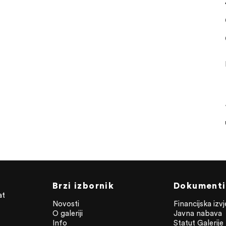
Brzi izbornik
Dokumenti
at
Novosti
Financijska izv
O galeriji
Javna nabava
Info
Statut Galerije