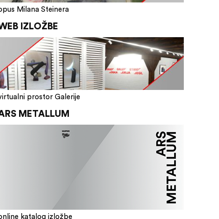
opus Milana Steinera
WEB IZLOŽBE
virtualni prostor Galerije
ARS METALLUM
online katalog izložbe