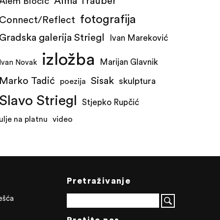
Alma Trauber
Alem Biočić
fotografija
Connect/Reflect
Gradska galerija Striegl
Ivan Mareković
izložba
Marijan Glavnik
Ivan Novak
Marko Tadić
Sisak
skulptura
poezija
Slavo Striegl
Stjepko Rupčić
ulje na platnu
video
Pretraživanje
ješća