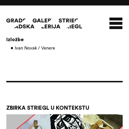
Članci s oznakom: reljef
Izložbe
O GALERIJI
Ivan Novak / Venere
NOVOSTI
INFO
SLAVO STRIEGL
ZBIRKA STRIEGL
LIKOVNA ZBIRKA
PUBLIKACIJE
DOKUMENTI
ZBIRKA STRIEGL U KONTEKSTU