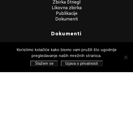
Zbirka Striegl
Likovna zbirka
Publikacije
Dokumenti
Dokumenti
Financijska izvješća
Javna nabava
Koristimo kolačiće kako bismo vam pružili što ugodnije
Statut Galerije
pregledavanje naših mrežnih stranica.
Pristup informacijama
Slažem se
Izjava o privatnosti
Izjava o privatnosti
Pretraživanje
Pratite nas