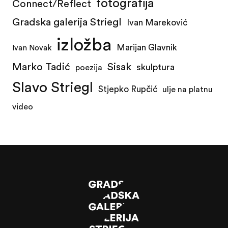
fotografija
Connect/Reflect
Gradska galerija Striegl
Ivan Mareković
izložba
Marijan Glavnik
Ivan Novak
Marko Tadić
Sisak
skulptura
poezija
Slavo Striegl
Stjepko Rupčić
ulje na platnu
video