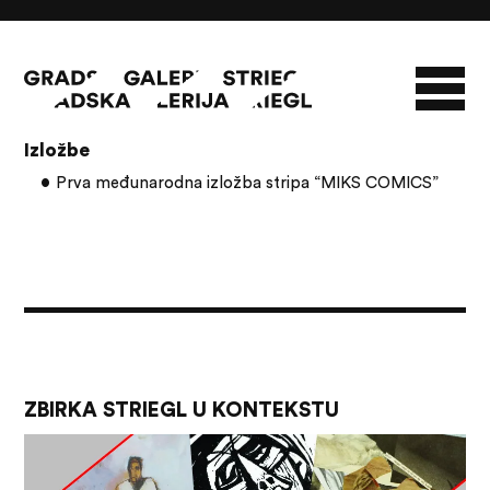
Članci s oznakom: Zoran Petrović
Izložbe
O GALERIJI
Prva međunarodna izložba stripa “MIKS COMICS”
NOVOSTI
INFO
SLAVO STRIEGL
ZBIRKA STRIEGL
LIKOVNA ZBIRKA
PUBLIKACIJE
DOKUMENTI
ZBIRKA STRIEGL U KONTEKSTU