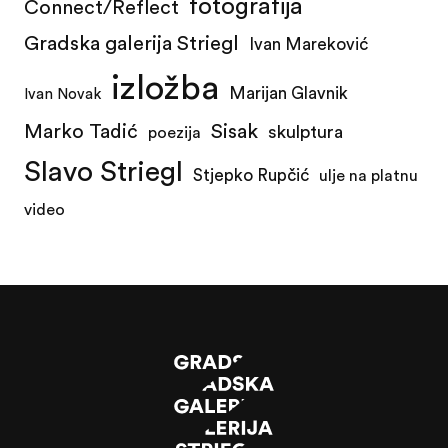
fotografija
Connect/Reflect
Gradska galerija Striegl
Ivan Mareković
izložba
Marijan Glavnik
Ivan Novak
Marko Tadić
Sisak
skulptura
poezija
Slavo Striegl
Stjepko Rupčić
ulje na platnu
video