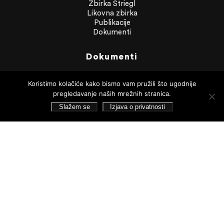
Zbirka Striegl
Likovna zbirka
Publikacije
Dokumenti
Dokumenti
Financijska izvješća
Javna nabava
Koristimo kolačiće kako bismo vam pružili što ugodnije
Statut Galerije
pregledavanje naših mrežnih stranica.
Pristup informacijama
Slažem se
Izjava o privatnosti
Izjava o privatnosti
Pretraživanje
Pratite nas