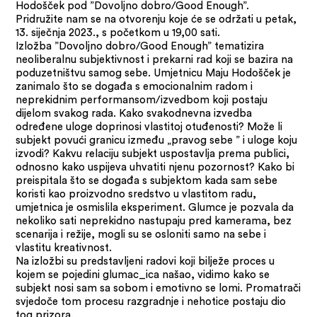
Hodošček pod ”Dovoljno dobro/Good Enough”.
Pridružite nam se na otvorenju koje će se održati u petak,
13. siječnja 2023., s početkom u 19,00 sati.
Izložba ”Dovoljno dobro/Good Enough” tematizira
neoliberalnu subjektivnost i prekarni rad koji se bazira na
poduzetništvu samog sebe. Umjetnicu Maju Hodošček je
zanimalo što se događa s emocionalnim radom i
neprekidnim performansom/izvedbom koji postaju
dijelom svakog rada. Kako svakodnevna izvedba
određene uloge doprinosi vlastitoj otuđenosti? Može li
subjekt povući granicu između „pravog sebe ” i uloge koju
izvodi? Kakvu relaciju subjekt uspostavlja prema publici,
odnosno kako uspijeva uhvatiti njenu pozornost? Kako bi
preispitala što se događa s subjektom kada sam sebe
koristi kao proizvodno sredstvo u vlastitom radu,
umjetnica je osmislila eksperiment. Glumce je pozvala da
nekoliko sati neprekidno nastupaju pred kamerama, bez
scenarija i režije, mogli su se osloniti samo na sebe i
vlastitu kreativnost.
Na izložbi su predstavljeni radovi koji bilježe proces u
kojem se pojedini glumac_ica našao, vidimo kako se
subjekt nosi sam sa sobom i emotivno se lomi. Promatrači
svjedoče tom procesu razgradnje i nehotice postaju dio
tog prizora.