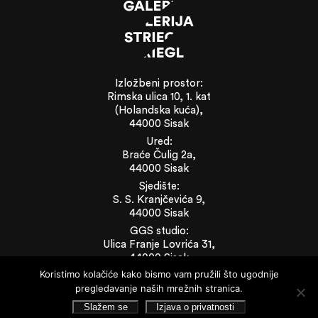
Izložbeni prostor:
Rimska ulica 10, 1. kat
(Holandska kuća),
44000 Sisak
Ured:
Braće Čulig 2a,
44000 Sisak
Sjedište:
S. S. Kranjčevića 9,
44000 Sisak
GGS studio:
Ulica Franje Lovrića 31,
44000 Sisak
Koristimo kolačiće kako bismo vam pružili što ugodnije
pregledavanje naših mrežnih stranica.
Brzi izbornik
Slažem se
Izjava o privatnosti
Novosti