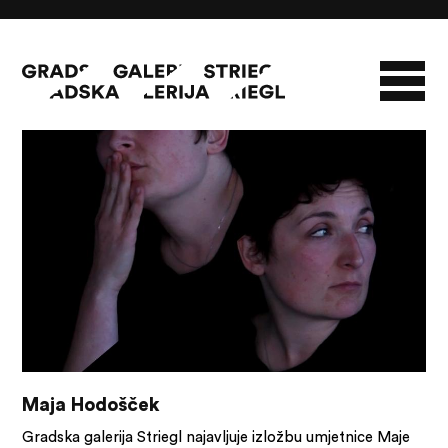
13/01/23 - 05/02/23
O GALERIJI
NOVOSTI
INFO
SLAVO STRIEGL
ZBIRKA STRIEGL
LIKOVNA ZBIRKA
PUBLIKACIJE
DOKUMENTI
Maja Hodošček
Gradska galerija Striegl najavljuje izložbu umjetnice Maje