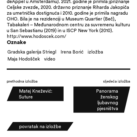
deAppel u Amsterdamu). 2021. godine je primila jpriznanje
Celjske zvezde, 2020. državno priznanje Riharda Jakopiča
za umetnička dostignuća i 2010. godine je primila nagradu
OHO. Bila je na rezidenciji u Museum Quartier (Beč),
Tabakaleri – Međunarodnom centru za suvremenu kulturu
u San Sebastianu (2019) in u ISCP New York (2010).
http://www.hodoscek.com/
Oznake
Gradska galerija Striegl
Irena Borić
izložba
Maja Hodošček
video
prethodna izložba
sljedeća izložba
Matej Knežević:
Panorama
Suture
ženskog
ljubavnog
pjesništva
povratak na izložbe