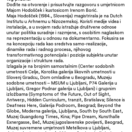
Dođite na otvorenje i prisustvujte razgovoru s umjetnicom
Majom Hodošček i kustosicom Irenom Borić.
Maja Hodošček (1984., Slovenija) magistrirala je na Dutch
Institutu u Arhnemu u Nizozemskoj. Koristi medije videa i
instalacije, a u svojem radu istražuje društvene odnose
unutar politika suradnje i razmjene, s osobitim naglaskom
na reprezentaciju u odnosu na dokumentarno. Fokusira se
na koncepciju rada kao sredstva samo-realizacije,
dinamike rada i radnog procesa, njihovog
transformativnog potencijala i pozicije subjekta unutar
organizacije i strukture rada.
Izlagala je na brojnim samostalnim (Center sodobnih
umetnosti Celje, Koroška galerija likovnih umetnosti u
Slovenj Gradcu, Dom omladine u Beogradu, Muzeju
sodobne umetnosti – MSUM u Ljubljani, P74 Galerija u
Ljubljani, Gregor Podnar galerija u Ljubljani) i grupnim
izložbama (Symptoms of the Future, Out of Sight,
Antwerp, Hidden Curriculum, tranzit, Bratislava; Silence is
Deafness Here, Galerija Podroom, Beograd; Beyond the
Globe, Moderna galerija, Ljubljana, South by South East,
Muzej Guangdong Times, Kina; Pipe Dream, Kunsthalle
Exnergasse, Beč, Muzej jugoslavenske povijesti, Beograd,
Muzej suvremene umjetnosti Metelkova u Ljubljani,