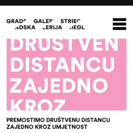
16/03/20 - 31/05/20
O GALERIJI
NOVOSTI
INFO
SLAVO STRIEGL
ZBIRKA STRIEGL
LIKOVNA ZBIRKA
PUBLIKACIJE
DOKUMENTI
PREMOSTIMO DRUŠTVENU DISTANCU
ZAJEDNO KROZ UMJETNOST