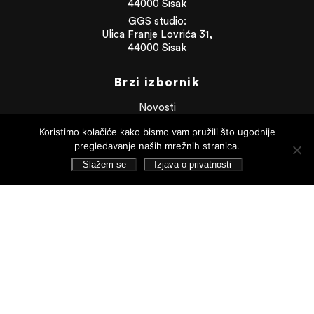
44000 Sisak
GGS studio:
Ulica Franje Lovrića 31,
44000 Sisak
Brzi izbornik
Novosti
O galeriji
Koristimo kolačiće kako bismo vam pružili što ugodnije
Info
Zbirka Striegl
pregledavanje naših mrežnih stranica.
Likovna zbirka
Slažem se
Izjava o privatnosti
Publikacije
Dokumenti
Dokumenti
Financijska izvješća
Javna nabava
Statut Galerije
Pristup informacijama
Izjava o privatnosti