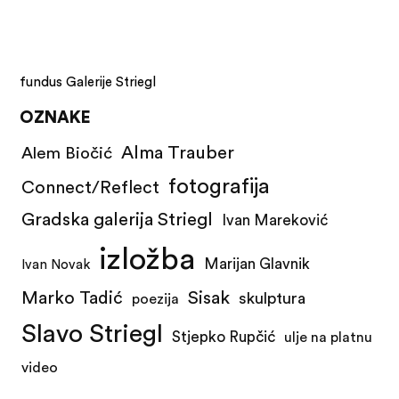
fundus Galerije Striegl
OZNAKE
Alma Trauber
Alem Biočić
fotografija
Connect/Reflect
Gradska galerija Striegl
Ivan Mareković
izložba
Marijan Glavnik
Ivan Novak
Marko Tadić
Sisak
skulptura
poezija
Slavo Striegl
Stjepko Rupčić
ulje na platnu
video