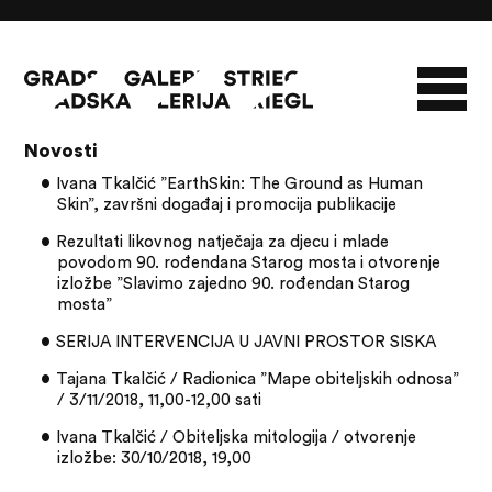
Članci s oznakom: Ivana Tkalčić
Novosti
O GALERIJI
Ivana Tkalčić ”EarthSkin: The Ground as Human
Skin”, završni događaj i promocija publikacije
NOVOSTI
INFO
SLAVO STRIEGL
Rezultati likovnog natječaja za djecu i mlade
ZBIRKA STRIEGL
LIKOVNA ZBIRKA
povodom 90. rođendana Starog mosta i otvorenje
izložbe ”Slavimo zajedno 90. rođendan Starog
PUBLIKACIJE
DOKUMENTI
mosta”
SERIJA INTERVENCIJA U JAVNI PROSTOR SISKA
Tajana Tkalčić / Radionica ”Mape obiteljskih odnosa”
/ 3/11/2018, 11,00-12,00 sati
Ivana Tkalčić / Obiteljska mitologija / otvorenje
izložbe: 30/10/2018, 19,00