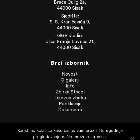
Braće Čulig 2a,
44000 Sisak
Sjedište:
S. S. Kranjčevića 9,
44000 Sisak
GGS studio:
Ulica Franje Lovrića 31,
44000 Sisak
Brzi izbornik
Novosti
O galeriji
Info
Zbirka Striegl
Likovna zbirka
Publikacije
Dokumenti
Dokumenti
Koristimo kolačiće kako bismo vam pružili što ugodnije
Financijska izvješća
pregledavanje naših mrežnih stranica.